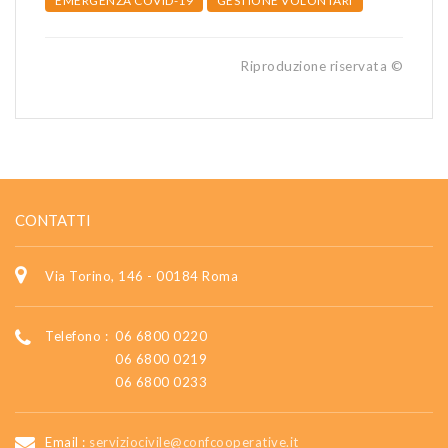
EMERGENZA COVID-19
GESTIONE VOLONTARI
Riproduzione riservata ©
CONTATTI
Via Torino, 146 - 00184 Roma
Telefono :
06 6800 0220
06 6800 0219
06 6800 0233
Email :
serviziocivile@confcooperative.it