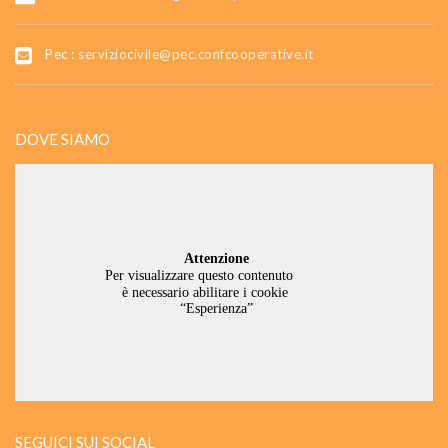
Pec :
serviziocivile@pec.confcooperative.it
DOVE SIAMO
SEGUICI SUI SOCIAL