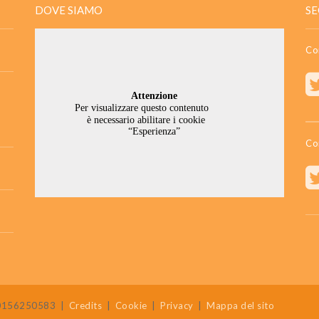
DOVE SIAMO
SE
Co
Co
 80156250583
|
Credits
|
Cookie
|
Privacy
|
Mappa del sito