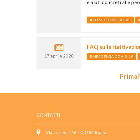
e aiuti concreti alle per
#CONFCOOPERATIVE
FAQ sulla riattivazio
17 aprile 2020
EMERGENZA COVID-19
Prima
CONTATTI
Via Torino, 146 - 00184 Roma