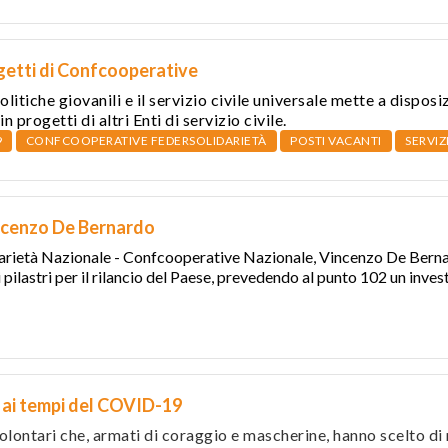
ogetti di Confcooperative
olitiche giovanili e il servizio civile universale mette a dispo
n progetti di altri Enti di servizio civile.
9
CONFCOOPERATIVE FEDERSOLIDARIETÀ
POSTI VACANTI
SERVIZ
incenzo De Bernardo
arietà Nazionale
-
Confcooperative Nazionale
, Vincenzo De Bernar
 pilastri per il rilancio del Paese, prevedendo al punto 102 un inve
io ai tempi del COVID-19
volontari che, armati di coraggio e mascherine, hanno scelto di