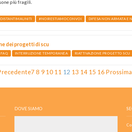
sone più fragili.
#DISTANTIMAUNITI
#NOIRESTIAMOCONVOI
DIFESA NON ARMATA E 
ne dei progetti di scu
FAQ
INTERRUZIONE TEMPORANEA
RIATTIVAZIONE PROGETTO SCU
Precedente
7
8
9
10
11
12
13
14
15
16
Prossima
DOVE SIAMO
SE
Co