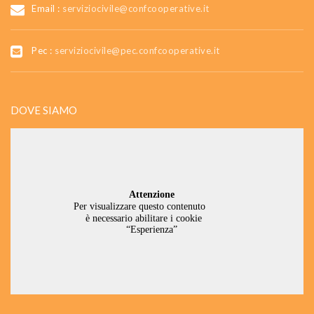
Email :
serviziocivile@confcooperative.it
Pec :
serviziocivile@pec.confcooperative.it
DOVE SIAMO