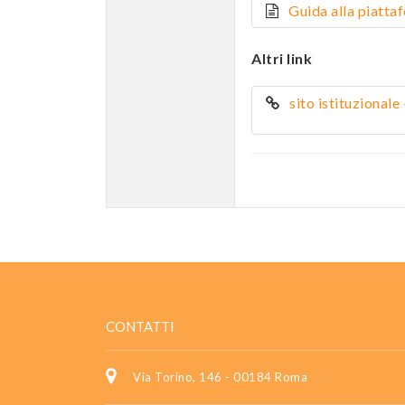
Guida alla piatt
Altri link
sito istituziona
CONTATTI
Via Torino, 146 - 00184 Roma