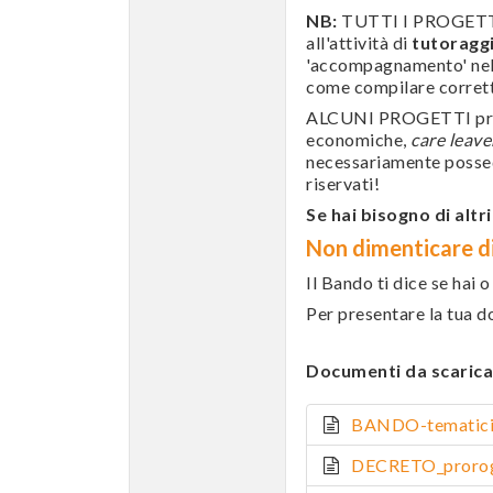
NB:
TUTTI I PROGETTI
all'attività di
tutoragg
'accompagnamento' nel m
come compilare corretta
ALCUNI PROGETTI preve
economiche,
care leave
necessariamente possede
riservati!
Se hai bisogno di altr
Non dimenticare di
Il Bando ti dice se hai 
Per presentare la tua 
Documenti da scarica
BANDO-tematici-
DECRETO_proro