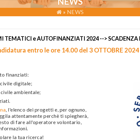
NEWS
»
NEWS
TEMATICI e AUTOFINANZIATI 2024 --> SCADENZA
andidatura entro le ore 14.00 del 3 OTTOBRE 2024
o finanziati:
civile digitale;
 civile ambientale;
iati.
ina
, l'elenco dei progetti e, per ognuno,
eggila attentamente perchè ti spiegherà,
esto di fare all'operatore volontario,
 informazioni.
volare la tua ricerca!