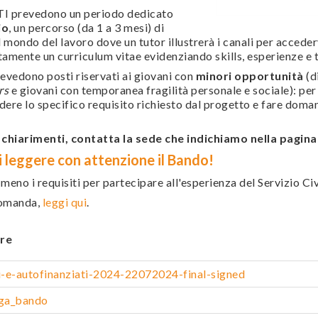
 prevedono un periodo dedicato
io
, un percorso (da 1 a 3 mesi) di
ondo del lavoro dove un tutor illustrerà i canali per acceder
mente un curriculum vitae evidenziando skills, esperienze e ti
dono posti riservati ai giovani con
minori opportunità
(d
rs
e giovani con temporanea fragilità personale e sociale): per 
re lo specifico requisito richiesto dal progetto e fare domand
i chiarimenti, contatta la sede che indichiamo nella pagin
 leggere con attenzione il Bando!
o meno i requisiti per partecipare all'esperienza del Servizio Ci
domanda,
leggi qui
.
re
e-autofinanziati-2024-22072024-final-signed
ga_bando