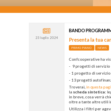
BANDO PROGRAMMI 
23 luglio 2024
Presenta la tua c
PRIMO PIANO
NEWS
Confcooperative ha vist
- 9 progetti di servizio 
- 1 progetto di servizio
- 13 progetti autofinanz
Troverai,
in questa pag
la
scheda sintetica
: l
in breve, cosa verrà chi
oltre a tante altre utili
Utilizza i filtri per age