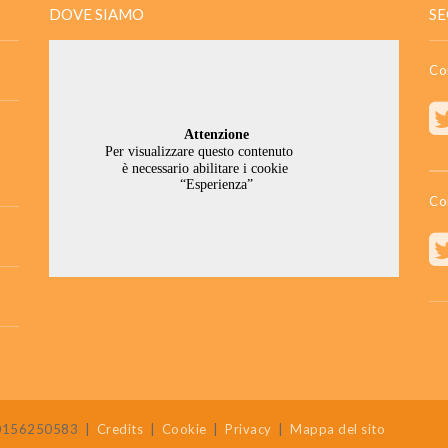
DOVE SIAMO
SE
Co
Co
 80156250583
|
Credits
|
Cookie
|
Privacy
|
Mappa del sito