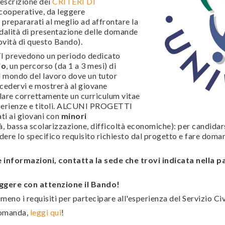
descrizione dei
CRITERI DI
cooperative, da leggere
prepararati al meglio ad affrontare la
odalità di presentazione delle domande
ovità di questo Bando).
prevedono un periodo dedicato
io
, un percorso (da 1 a 3 mesi) di
 mondo del lavoro dove un tutor
accedervi e mostrerà al giovane
are correttamente un curriculum vitae
sperienze e titoli. ALCUNI PROGETTI
ti ai giovani con
minori
tà, bassa scolarizzazione, difficoltà economiche): per candidars
re lo specifico requisito richiesto dal progetto e fare domand
e informazioni, contatta la sede che trovi indicata nella p
ggere con attenzione il Bando!
o meno i requisiti per partecipare all'esperienza del Servizio Ci
domanda,
leggi qui
!