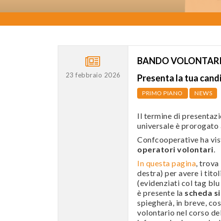
BANDO VOLONTARI 2
23 febbraio 2026
Presenta la tua can
PRIMO PIANO
NEWS
Il termine di presentaz
universale è prorogato
Confcooperative ha vis
operatori volontari
.
In questa pagina
, trova
destra) per avere i titol
(evidenziati col tag b
è presente la
scheda si
spiegherà, in breve, cos
volontario nel corso del 