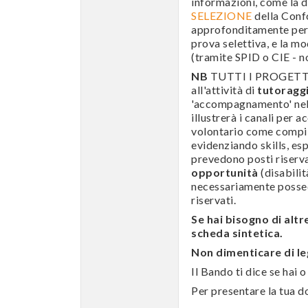
informazioni, come la 
SELEZIONE
della Conf
approfonditamente per 
prova selettiva, e la m
(tramite SPID o CIE - n
NB
TUTTI I PROGETTI 
all'attività di
tutoragg
'accompagnamento' nel
illustrerà i canali per 
volontario come compil
evidenziando skills, e
prevedono posti riserva
opportunità
(disabili
necessariamente possede
riservati.
Se hai bisogno di altr
scheda sintetica.
Non dimenticare di le
Il Bando ti dice se hai 
Per presentare la tua 