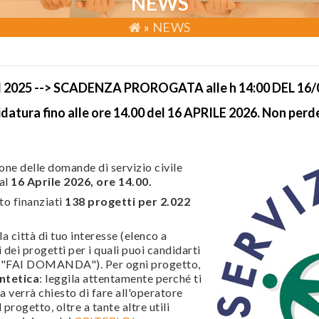
NEWS
»
NEWS
025 --> SCADENZA PROROGATA alle h 14:00 DEL 16/
didatura
fino alle ore
14.00 del 16 APRILE 2026. Non perd
ione delle domande di servizio civile
 al
16 Aprile 2026, ore 14.00.
to finanziati
138 progetti per 2.022
 la città di tuo interesse (elenco a
i dei progetti per i quali puoi candidarti
lu "FAI DOMANDA"). Per ogni progetto,
ntetica
: leggila attentamente perché ti
a verrà chiesto di fare all'operatore
progetto, oltre a tante altre utili