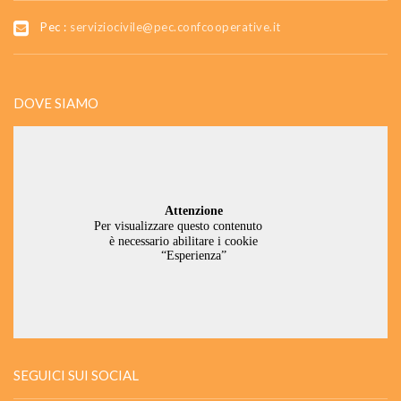
Pec :
serviziocivile@pec.confcooperative.it
DOVE SIAMO
SEGUICI SUI SOCIAL