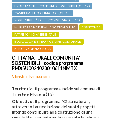
PRODUZIONE E CONSUMO SOSTENIBILI (OB.12)
CAMBIAMENTO CLIMATICO (OB.13)
SOSTENIBILITÀ DELL’ECOSISTEMA (OB.15)
M) RISORSE NATURALI E SOSTENIBILITÀ
ASSISTENZA
PATRIMONIO AMBIENTALE
EDUCAZIONE E PROMOZIONE CULTURALE
FRIULI-VENEZIA GIULIA
CITTA’ NATURALI, COMUNITA’
SOSTENIBILI - codice programma
PMXSU0024020010611NMTX
Chiedi informazioni
Territorio
: il programma incide sul comune di
Trieste e Muggia (TS)
Obiettivo: i
l programma “Città naturali,
attraverso l’articolazione dei suoi 4 progetti,
intende contribuire alla costruzione di una
sensibilità rinnovata nella comunità locale sui