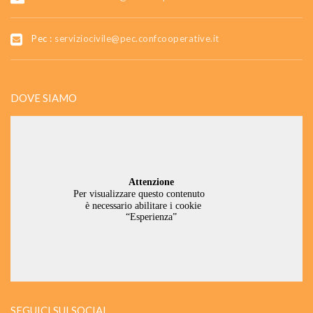
Pec :
serviziocivile@pec.confcooperative.it
DOVE SIAMO
SEGUICI SUI SOCIAL