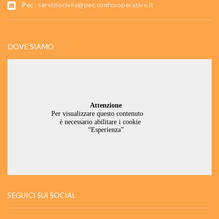
Pec :
serviziocivile@pec.confcooperative.it
DOVE SIAMO
SEGUICI SUI SOCIAL