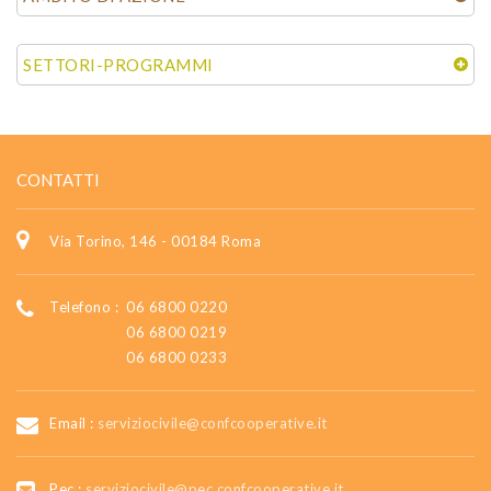
SETTORI-PROGRAMMI
CONTATTI
Via Torino, 146 - 00184 Roma
Telefono :
06 6800 0220
06 6800 0219
06 6800 0233
Email :
serviziocivile@confcooperative.it
Pec :
serviziocivile@pec.confcooperative.it