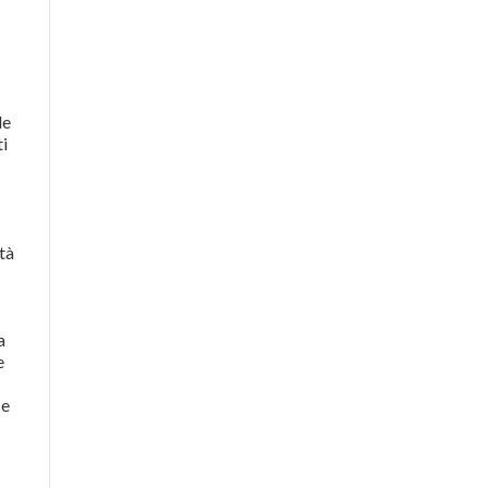
le
ti
tà
a
e
 e