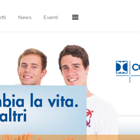
tti
News
Eventi