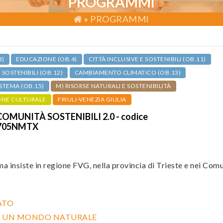
PROGRAMMI
»
PROGRAMMI
3)
EDUCAZIONE (OB.4)
CITTÀ INCLUSIVE E SOSTENIBILI (OB.11)
OSTENIBILI (OB.12)
CAMBIAMENTO CLIMATICO (OB.13)
ISTEMA (OB.15)
M) RISORSE NATURALI E SOSTENIBILITÀ
ONE CULTURALE
FRIULI-VENEZIA GIULIA
OMUNITÀ SOSTENIBILI 2.0 - codice
705NMTX
a insiste in regione FVG, nella provincia di Trieste e nei Com
ATO
SO UN MONDO NATURALE