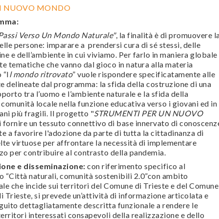
UN NUOVO MONDO
amma:
Passi Verso Un Mondo Naturale"
, la finalità è di promuovere l
elle persone: imparare a prendersi cura di sé stessi, delle
ne e dell’ambiente in cui viviamo. Per farlo in maniera globale
e tematiche che vanno dal gioco in natura alla materia
 “I
l mondo ritrovato
” vuole rispondere specificatamente alle
 delineate dal programma: la sfida della costruzione di una
porto tra l’uomo e l’ambiente naturale e la sfida della
 comunità locale nella funzione educativa verso i giovani ed in
ni più fragili. Il progetto "
STRUMENTI PER UN NUOVO
 fornire un tessuto connettivo di base innervato di conoscenz
te a favorire l'adozione da parte di tutta la cittadinanza di
te virtuose per affrontare la necessità di implementare
zo per contribuire al contrasto della pandemia.
ione e disseminazione:
con riferimento specifico al
 “Città naturali, comunità sostenibili 2.0”con ambito
ale che incide sui territori del Comune di Trieste e del Comune
 Trieste, si prevede un’attività di informazione articolata e
uito dettagliatamente descritta funzionale a rendere le
erritori interessati consapevoli della realizzazione e dello