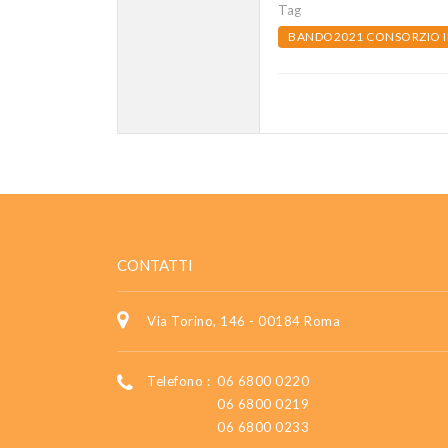
Tag
BANDO2021 CONSORZIO 
CONTATTI
Via Torino, 146 - 00184 Roma
Telefono :
06 6800 0220
06 6800 0219
06 6800 0233