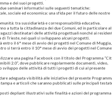
mma e dei suoi progetti.
 due seminari informativi sulle seguenti tematiche:
ale, sociale ed economica: una sfida per il futuro delle nostre
comunità: tra sussidiarietà e corresponsabilità educativa.
anno a tutta la cittadinanza dei due Comuni, ed in particolare al
agazzi destinatari delle attività progettuali nonché ai residen
tà di Trieste, nei quali si sviluppano alcuni progetti.
rrà entro il 6° mese di avvio dei progetti nel Comune di Muggia,
tro si terrà entro il 10° mese di avvio dei progetti nel Comune
ealizzare una pagina Facebook con il titolo del Programma “Cit
enibili 2.0”, dove pubblicare regolarmente documenti, video,
sviluppo delle attività di tutti i progetti di cui al presente
 dare adeguata visibilità alle iniziative del presente Programm
tampa e articoli che saranno pubblicati sulle principali testat
osti depliant illustrativi sulle finalità e azioni del programma