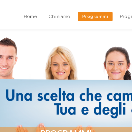
Home
Chi siamo
Programmi
Proge
Area riservata Sedi Territoriali