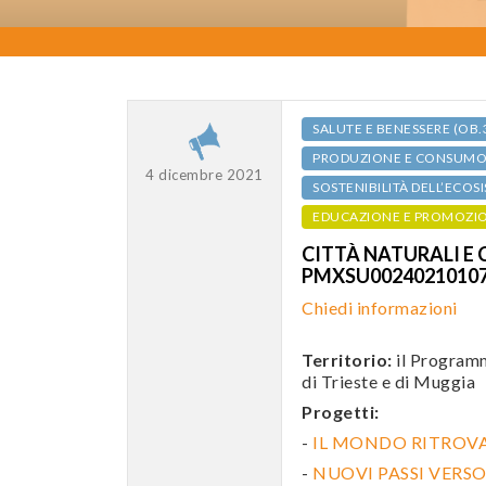
SALUTE E BENESSERE (OB.
PRODUZIONE E CONSUMO S
4 dicembre 2021
SOSTENIBILITÀ DELL’ECOS
EDUCAZIONE E PROMOZI
CITTÀ NATURALI E C
PMXSU0024021010
Chiedi informazioni
Territorio:
il Programm
di Trieste e di Muggia
Progetti:
-
IL MONDO RITROV
-
NUOVI PASSI VER