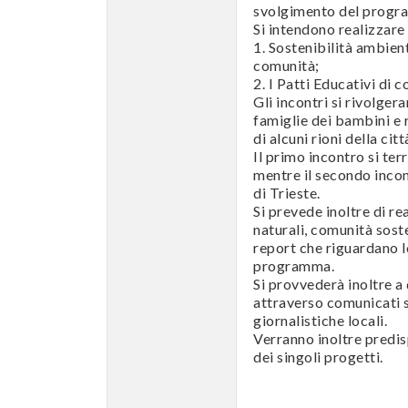
svolgimento del progra
Si intendono realizzare
1. Sostenibilità ambient
comunità;
2. I Patti Educativi di 
Gli incontri si rivolger
famiglie dei bambini e r
di alcuni rioni della cit
Il primo incontro si te
mentre il secondo incon
di Trieste.
Si prevede inoltre di r
naturali, comunità sost
report che riguardano lo 
programma.
Si provvederà inoltre a
attraverso comunicati s
giornalistiche locali.
Verranno inoltre predisp
dei singoli progetti.