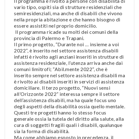
Il programma è rivolto a persone con disabilità di
vario tipo, ospiti sia di strutture residenziali che
semiresidenziali, ma anche di disabili che vivono
nella propria abitazione e che hanno bisogno di
essere assistiti nel proprio domicilio.
Il programma ricade su molti dei comuni della
provincia di Palermo e Trapani.
Il primo progetto, “Durante noi … insieme a voi
2022”, è inserito nel settore assistenza disabili
infatti è rivolto agli anziani inseriti in strutture di
assistenza residenziale, l’utenza arriva anche dai
comuni limitrofi; “Abil.mente 2022”, che è
inserito sempre nel settore assistenza disabili ma
è rivolto ai disabili inseriti in servizi di assistenza
domiciliare. Il terzo progetto, “Nuovi sensi
all’Orizzonte 2022” interessa sempre il settore
dell’assistenza disabili, ma ha quale focus uno
degli aspetti della disabilità ossia quello mentale.
Questi tre progetti hanno lo stesso focus
generale ossia la tutela del diritto alla salute, alla
cura di soggetti fragili quali i disabili, qualunque
sia la forma di disabilità.
Ma come abbiamo esposto in precedenza, il