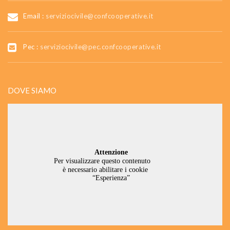
Email :
serviziocivile@confcooperative.it
Pec :
serviziocivile@pec.confcooperative.it
DOVE SIAMO