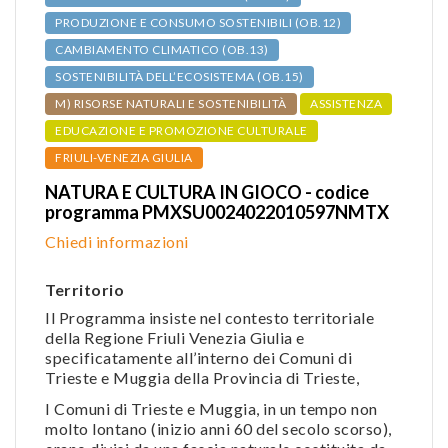
PRODUZIONE E CONSUMO SOSTENIBILI (OB.12)
CAMBIAMENTO CLIMATICO (OB.13)
SOSTENIBILITÀ DELL’ECOSISTEMA (OB.15)
M) RISORSE NATURALI E SOSTENIBILITÀ
ASSISTENZA
EDUCAZIONE E PROMOZIONE CULTURALE
FRIULI-VENEZIA GIULIA
NATURA E CULTURA IN GIOCO - codice
programma PMXSU0024022010597NMTX
Chiedi informazioni
Territorio
Il Programma insiste nel contesto territoriale
della Regione Friuli Venezia Giulia e
specificatamente all’interno dei Comuni di
Trieste e Muggia della Provincia di Trieste,
I Comuni di Trieste e Muggia, in un tempo non
molto lontano (inizio anni 60 del secolo scorso),