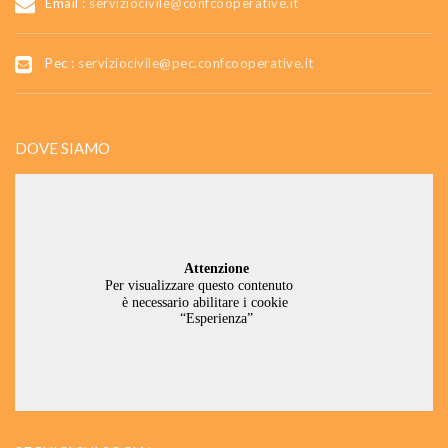
Email :
serviziocivile@confcooperative.it
Pec :
serviziocivile@pec.confcooperative.it
DOVE SIAMO