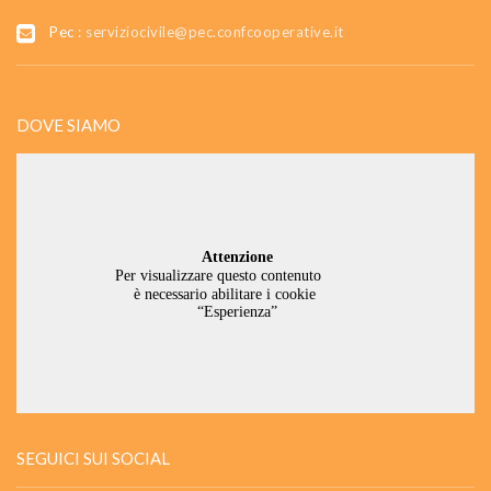
Pec :
serviziocivile@pec.confcooperative.it
DOVE SIAMO
SEGUICI SUI SOCIAL