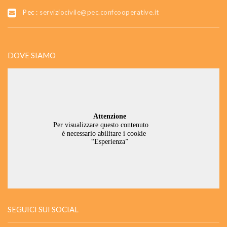
Pec :
serviziocivile@pec.confcooperative.it
DOVE SIAMO
SEGUICI SUI SOCIAL