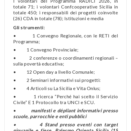
I volontari del Programma RADICI 2026, in
totale 71; i volontari Confcooperative Sicilia in
totale 450; i responsabili dei progetti coinvolte
(26) CDA in totale (78); Istituzioni e media
Gli strumenti:
• 1 Convegno Regionale, con le RETI del
Programma;
• 1 Convegno Provinciale;
• 2 conferenze o coordinamenti regionali –
sulla povertà educativa;
• 12 Open day a livello Comunale;
• 2 Seminari informativi sui progetti:
• 4 Articoli su La Sicilia e Vita Onlus;
• 1 ricerca “Perché hai scelto il Servizio
Civile” E 1 Protocollo tra UNCI e SCU.
•
manifesti e dépliant informativi presso
scuole, parrocchie e enti pubblici
•
4 Stand presso eventi con target
giovanile e fiere. Palermo Orienta Sicilia (15