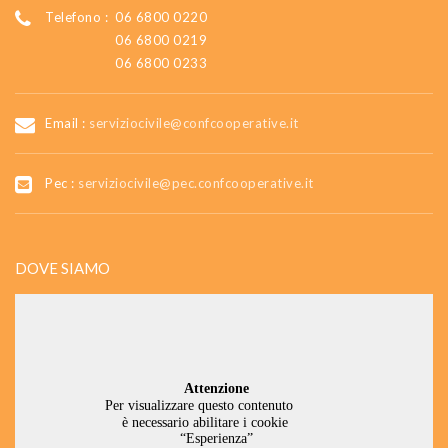
Telefono :
06 6800 0220
06 6800 0219
06 6800 0233
Email :
serviziocivile@confcooperative.it
Pec :
serviziocivile@pec.confcooperative.it
DOVE SIAMO