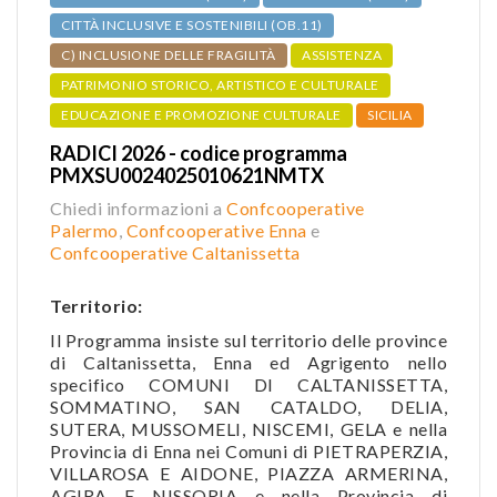
CITTÀ INCLUSIVE E SOSTENIBILI (OB.11)
C) INCLUSIONE DELLE FRAGILITÀ
ASSISTENZA
PATRIMONIO STORICO, ARTISTICO E CULTURALE
EDUCAZIONE E PROMOZIONE CULTURALE
SICILIA
RADICI 2026 - codice programma
PMXSU0024025010621NMTX
Chiedi informazioni a
Confcooperative
Palermo
,
Confcooperative Enna
e
Confcooperative Caltanissetta
Territorio:
Il Programma insiste sul territorio delle province
di Caltanissetta, Enna ed Agrigento nello
specifico COMUNI DI CALTANISSETTA,
SOMMATINO, SAN CATALDO, DELIA,
SUTERA, MUSSOMELI, NISCEMI, GELA e nella
Provincia di Enna nei Comuni di PIETRAPERZIA,
VILLAROSA E AIDONE, PIAZZA ARMERINA,
AGIRA E NISSORIA e nella Provincia di