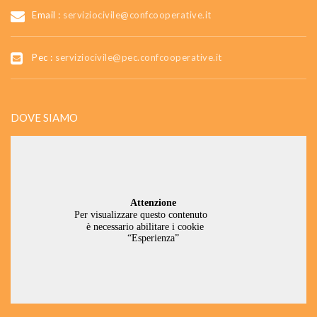
Email :
serviziocivile@confcooperative.it
Pec :
serviziocivile@pec.confcooperative.it
DOVE SIAMO