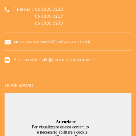
Telefono :
06 6800 0220
06 6800 0219
06 6800 0233
Email :
serviziocivile@confcooperative.it
Pec :
serviziocivile@pec.confcooperative.it
DOVE SIAMO