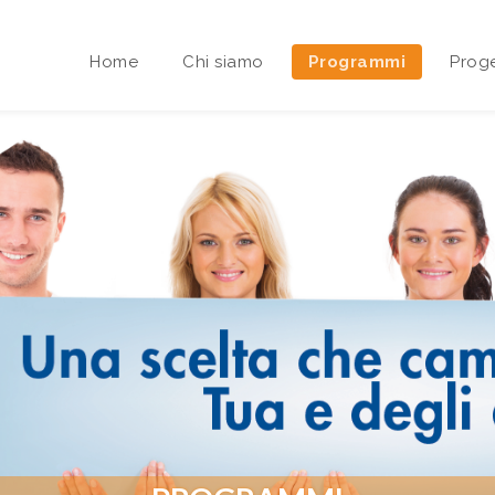
Home
Chi siamo
Programmi
Proge
Area riservata Sedi Territoriali