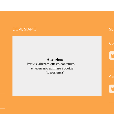
DOVE SIAMO
SE
Co
Co