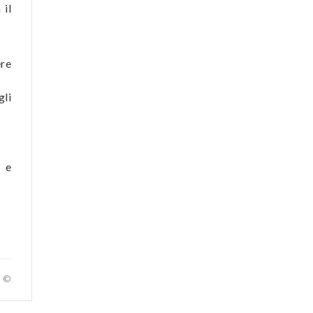
 il
ere
gli
i e
a ©