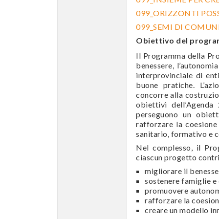
099_ORIZZONTI POSS
099_SEMI DI COMUN
Obiettivo del progr
Il Programma della Pro
benessere, l’autonomia 
interprovinciale di e
buone pratiche. L’az
concorre alla costruzion
obiettivi dell’Agenda
perseguono un obietti
rafforzare la coesione 
sanitario, formativo e 
Nel complesso, il Prog
ciascun progetto contrib
migliorare il benesse
sostenere famiglie e
promuovere autonomia
rafforzare la coesio
creare un modello inn