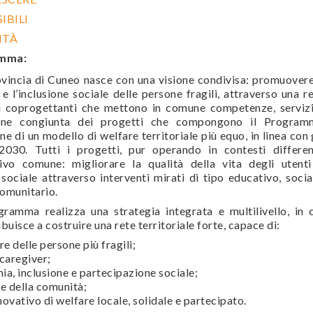
IBILI
ITÀ
amma:
vincia di Cuneo nasce con una visione condivisa: promuovere
e l’inclusione sociale delle persone fragili, attraverso una r
nti coprogettanti che mettono in comune competenze, serviz
ione congiunta dei progetti che compongono il Program
e di un modello di welfare territoriale più equo, in linea con 
 2030. Tutti i progetti, pur operando in contesti differen
vo comune: migliorare la qualità della vita degli utenti
sociale attraverso interventi mirati di tipo educativo, socia
comunitario.
ramma realizza una strategia integrata e multilivello, in 
uisce a costruire una rete territoriale forte, capace di:
re delle persone più fragili;
 caregiver;
, inclusione e partecipazione sociale;
ne della comunità;
ovativo di welfare locale, solidale e partecipato.