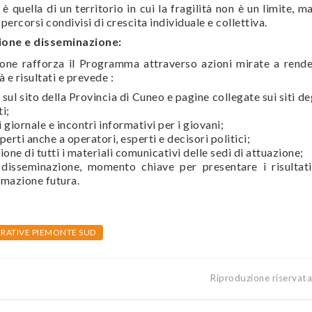
 quella di un territorio in cui la fragilità non è un limite, ma
 percorsi condivisi di crescita individuale e collettiva.
ione e disseminazione:
ione rafforza il Programma attraverso azioni mirate a rend
tà e risultati e prevede :
sul sito della Provincia di Cuneo e pagine collegate sui siti de
i;
i giornale e incontri informativi per i giovani;
erti anche a operatori, esperti e decisori politici;
ione di tutti i materiali comunicativi delle sedi di attuazione;
 disseminazione, momento chiave per presentare i risultat
mmazione futura.
RATIVE PIEMONTE SUD
Riproduzione riservat