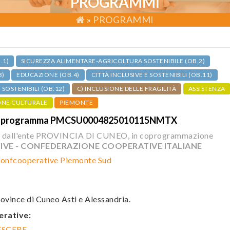
PROGRAMMI
»
PROGRAMMI
.1)
SICUREZZA ALIMENTARE-AGRICOLTURA SOSTENIBILE (OB.2)
3)
EDUCAZIONE (OB.4)
CITTÀ INCLUSIVE E SOSTENIBILI (OB.11)
OSTENIBILI (OB.12)
C) INCLUSIONE DELLE FRAGILITÀ
ASSISTENZA
ONE CULTURALE
PIEMONTE
ce programma PMCSU0004825010115NMTX
 dall'ente PROVINCIA DI CUNEO, in coprogrammazione
VE - CONFEDERAZIONE COOPERATIVE ITALIANE
onfcooperative Piemonte Sud
ovince di Cuneo Asti e Alessandria.
erative:
ESCERE