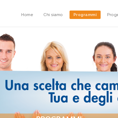
Home
Chi siamo
Programmi
Proge
Area riservata Sedi Territoriali