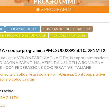
PROGRAMMI
»
PROGRAMMI
3)
EDUCAZIONE (OB.4)
C) INCLUSIONE DELLE FRAGILITÀ
NE E PROMOZIONE CULTURALE
AGRICOLTURA SOCIALE
ZA - codice programma PMCSU0023925010528NMTX
o dall'ente VOLONTAROMAGNA ODV, in coprogrammazione
ROMAGNA FAENTINA, AZIENDA USL DELLA ROMAGNA
 - CONFEDERAZIONE COOPERATIVE ITALIANE
onsorzio Solidarietà Sociale Forlì-Cesena
,
Confcooperative
orzio Solco Civitas
erative:
FRAGILITÀ
LLO