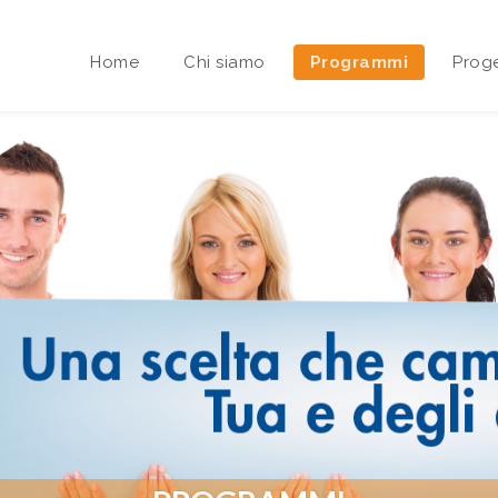
Home
Chi siamo
Programmi
Proge
Area riservata Sedi Territoriali