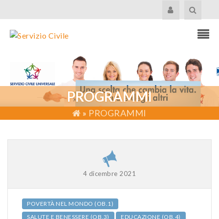
PROGRAMMI
»
PROGRAMMI
4 dicembre 2021
POVERTÀ NEL MONDO (OB.1)
SALUTE E BENESSERE (OB.3)
EDUCAZIONE (OB.4)