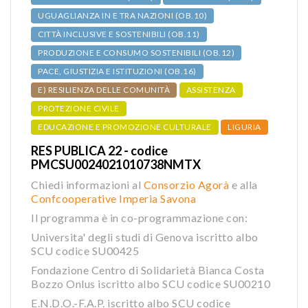
UGUAGLIANZA IN E TRA NAZIONI (OB.10)
CITTÀ INCLUSIVE E SOSTENIBILI (OB.11)
PRODUZIONE E CONSUMO SOSTENIBILI (OB.12)
PACE, GIUSTIZIA E ISTITUZIONI (OB.16)
E) RESILIENZA DELLE COMUNITÀ
ASSISTENZA
PROTEZIONE CIVILE
EDUCAZIONE E PROMOZIONE CULTURALE
LIGURIA
RES PUBLICA 22 - codice
PMCSU0024021010738NMTX
Chiedi informazioni al
Consorzio Agorà
e alla
Confcooperative Imperia Savona
Il programma è in co-programmazione con:
Universita' degli studi di Genova iscritto albo
SCU codice SU00425
Fondazione Centro di Solidarietà Bianca Costa
Bozzo Onlus iscritto albo SCU codice SU00210
E.N.D.O.-F.A.P. iscritto albo SCU codice