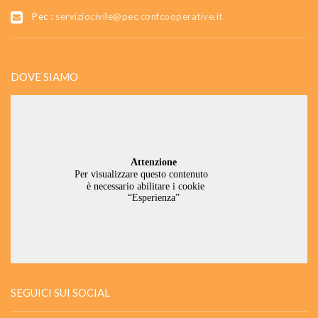
Pec :
serviziocivile@pec.confcooperative.it
DOVE SIAMO
SEGUICI SUI SOCIAL