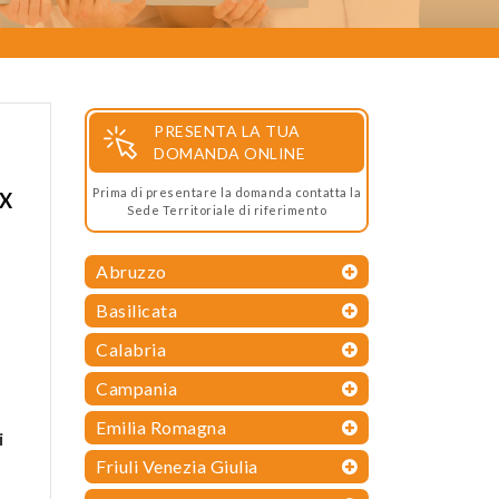
PRESENTA LA TUA
DOMANDA ONLINE
Prima di presentare la domanda contatta la
TX
Sede Territoriale di riferimento
Abruzzo
Basilicata
Calabria
Campania
Emilia Romagna
i
Friuli Venezia Giulia