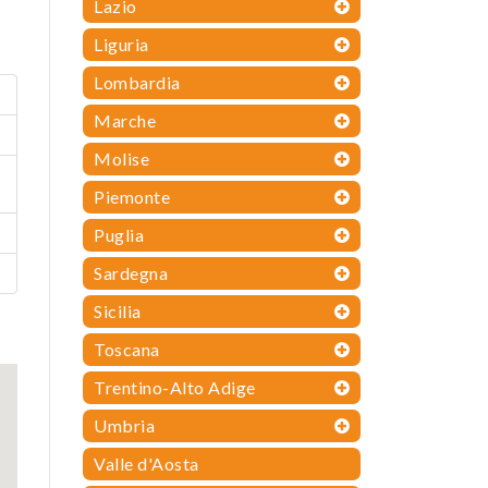
Lazio
Liguria
Lombardia
Marche
Molise
Piemonte
Puglia
Sardegna
Sicilia
Toscana
Trentino-Alto Adige
Umbria
Valle d'Aosta