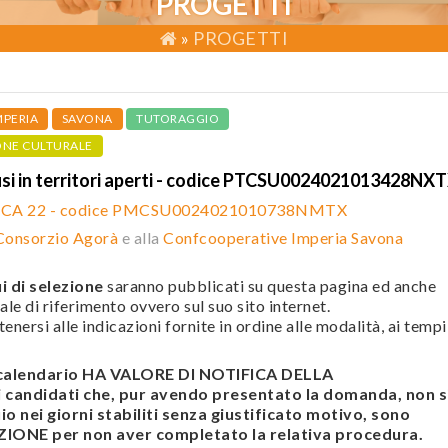
PROGETTI
»
PROGETTI
MPERIA
SAVONA
TUTORAGGIO
ONE CULTURALE
usi in territori aperti - codice PTCSU0024021013428NX
ICA 22 - codice PMCSU0024021010738NMTX
Consorzio Agorà
e alla
Confcooperative Imperia Savona
i di selezione
saranno pubblicati su questa pagina ed anche
ale di riferimento ovvero sul suo sito internet.
enersi alle indicazioni fornite in ordine alle modalità, ai tempi
l calendario HA VALORE DI NOTIFICA DELLA
andidati che, pur avendo presentato la domanda, non s
o nei giorni stabiliti senza giustificato motivo, sono
ONE per non aver completato la relativa procedura.