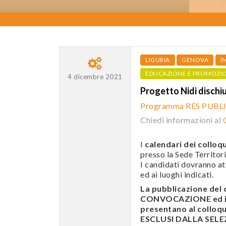
LIGURIA
GENOVA
I
EDUCAZIONE E PROMOZI
4 dicembre 2021
Progetto Nidi dischi
Programma RES PUBL
Chiedi informazioni al
I
calendari dei colloqu
presso la Sede Territori
I candidati dovranno att
ed ai luoghi indicati.
La pubblicazione de
CONVOCAZIONE ed i c
presentano al colloqui
ESCLUSI DALLA SELEZI