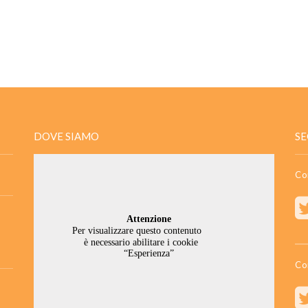
DOVE SIAMO
SE
Co
Co