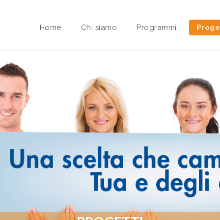
Home
Chi siamo
Programmi
Proge
Area riservata Sedi Territoriali