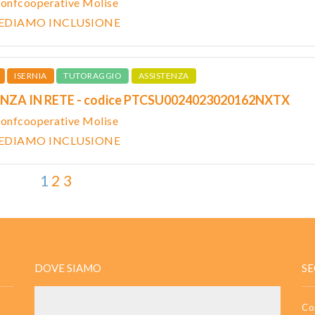
onfcooperative Molise
IEDIAMO INCLUSIONE
ISERNIA
TUTORAGGIO
ASSISTENZA
NZA IN RETE - codice PTCSU0024023020162NXTX
onfcooperative Molise
IEDIAMO INCLUSIONE
1
2
3
DOVE SIAMO
SE
Co