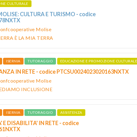
ONE CULTURALE
MOLISE: CULTURA E TURISMO - codice
578NXTX
onfcooperative Molise
ERRA È LA MIA TERRA
ISERNIA
TUTORAGGIO
EDUCAZIONE E PROMOZIONE CULTURAL
ANZA IN RETE - codice PTCSU0024023020163NXTX
onfcooperative Molise
IEDIAMO INCLUSIONE
ISERNIA
TUTORAGGIO
ASSISTENZA
 E DISABILITA' IN RETE - codice
161NXTX