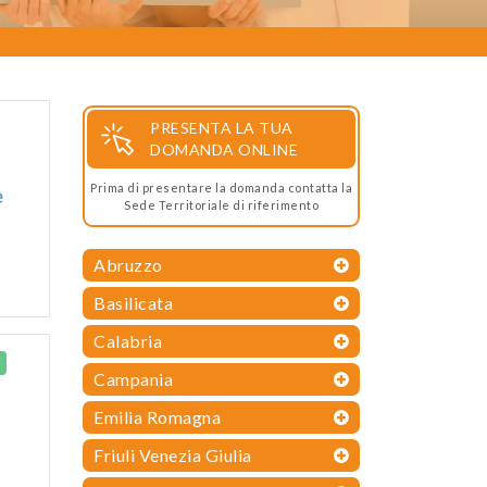
PRESENTA LA TUA
DOMANDA ONLINE
Prima di presentare la domanda contatta la
e
Sede Territoriale di riferimento
Abruzzo
Basilicata
Calabria
Campania
Emilia Romagna
Friuli Venezia Giulia