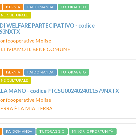
ISERNIA
FAI DOMANDA
TUTORAGGIO
ONE CULTURALE
 DI WELFARE PARTECIPATIVO - codice
063NXTX
onfcooperative Molise
OLTIVIAMO IL BENE COMUNE
ISERNIA
FAI DOMANDA
TUTORAGGIO
ONE CULTURALE
LLA MANO - codice PTCSU0024024011579NXTX
onfcooperative Molise
ERRA È LA MIA TERRA
FAI DOMANDA
TUTORAGGIO
MINORI OPPORTUNITÀ