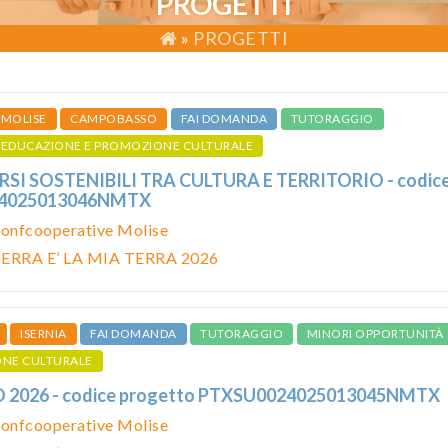
PROGETTI
»
PROGETTI
MOLISE
CAMPOBASSO
FAI DOMANDA
TUTORAGGIO
EDUCAZIONE E PROMOZIONE CULTURALE
SI SOSTENIBILI TRA CULTURA E TERRITORIO - codic
24025013046NMTX
onfcooperative Molise
ERRA E’ LA MIA TERRA 2026
ISERNIA
FAI DOMANDA
TUTORAGGIO
MINORI OPPORTUNITÀ
ONE CULTURALE
026 - codice progetto PTXSU0024025013045NMTX
onfcooperative Molise