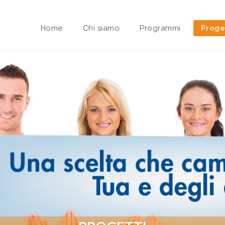
Home
Chi siamo
Programmi
Proge
Area riservata Sedi Territoriali