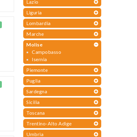
Lazio
Liguria
Lombardia
Marche
Molise
Campobasso
Isernia
Piemonte
Puglia
Sardegna
Sicilia
Toscana
Trentino-Alto Adige
Umbria