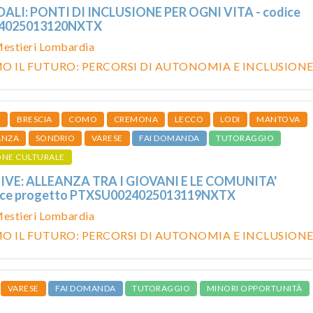
LI: PONTI DI INCLUSIONE PER OGNI VITA - codice
24025013120NXTX
estieri Lombardia
O IL FUTURO: PERCORSI DI AUTONOMIA E INCLUSION
O
BRESCIA
COMO
CREMONA
LECCO
LODI
MANTOVA
ANZA
SONDRIO
VARESE
FAI DOMANDA
TUTORAGGIO
ONE CULTURALE
VE: ALLEANZA TRA I GIOVANI E LE COMUNITA'
dice progetto PTXSU0024025013119NXTX
estieri Lombardia
O IL FUTURO: PERCORSI DI AUTONOMIA E INCLUSION
VARESE
FAI DOMANDA
TUTORAGGIO
MINORI OPPORTUNITÀ