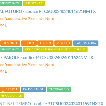
OPPORTUNITÀ
ASSISTENZA
AL FUTURO - codice PTCSU0024024011621NMTX
onfcooperative Piemonte Nord
UME
PIEMONTE
CUNEO
TORINO
VERCELLI
FAI DOMANDA
OPPORTUNITÀ
EDUCAZIONE E PROMOZIONE CULTURALE
E PAROLE - codice PTCSU0024024011624NMTX
onfcooperative Piemonte Nord
UME
O
BRESCIA
FAI DOMANDA
TUTORAGGIO
ONE CULTURALE
ANTI NEL TEMPO - codice PTCSU0024024011591NXTX