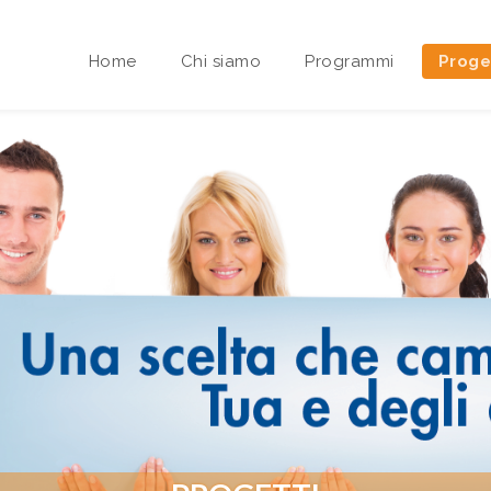
Home
Chi siamo
Programmi
Proge
Area riservata Sedi Territoriali