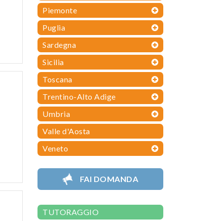
Piemonte
Puglia
Sardegna
E
Sicilia
Toscana
Trentino-Alto Adige
Umbria
Valle d'Aosta
Veneto
E
FAI DOMANDA
TUTORAGGIO