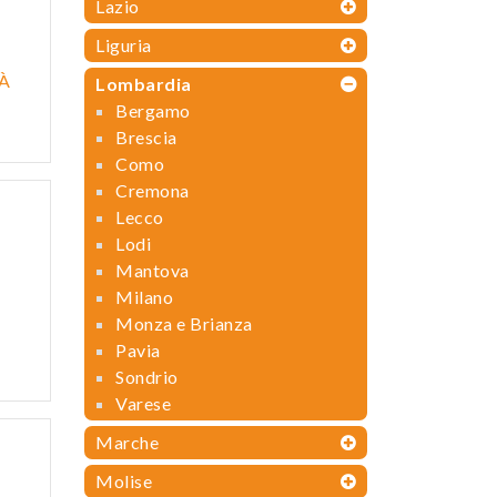
Lazio
Liguria
TÀ
Lombardia
Bergamo
Brescia
Como
Cremona
Lecco
Lodi
Mantova
Milano
Monza e Brianza
Pavia
E
Sondrio
Varese
Marche
Molise