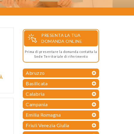
PRESENTA LA TUA
DOMANDA ONLINE
Prima di presentare la domanda contatta la
Sede Territoriale di riferimento
Abruzzo
TÀ
Basilicata
Calabria
Campania
Emilia Romagna
Friuli Venezia Giulia