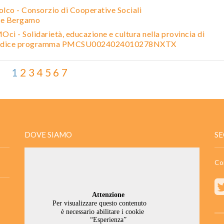
olco - Consorzio di Cooperative Sociali
ve Bergamo
ci - Solidarietà, educazione e cultura nella provincia di
 codice programma PMCSU0024024010278NXTX
1
2
3
4
5
6
7
DOVE SIAMO
SE
Co