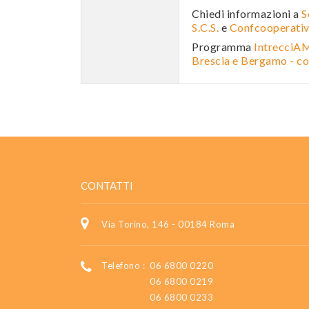
Chiedi informazioni a
S
S.C.S.
e
Confcooperati
Programma
IntrecciAMO
Brescia e Bergamo -
CONTATTI
Via Torino, 146 - 00184 Roma
Telefono :
06 6800 0220
06 6800 0219
06 6800 0233