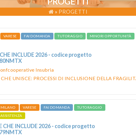
PROGETTI
»
PROGETTI
VARESE
FAI DOMANDA
TUTORAGGIO
MINORI OPPORTUNITÀ
CHE INCLUDE 2026 - codice progetto
080NMTX
onfcooperative Insubria
 CHE UNISCE: PROCESSI DI INCLUSIONE DELLA FRAGILI
MILANO
VARESE
FAI DOMANDA
TUTORAGGIO
ASSISTENZA
 CHE INCLUDE 2026 - codice progetto
079NMTX