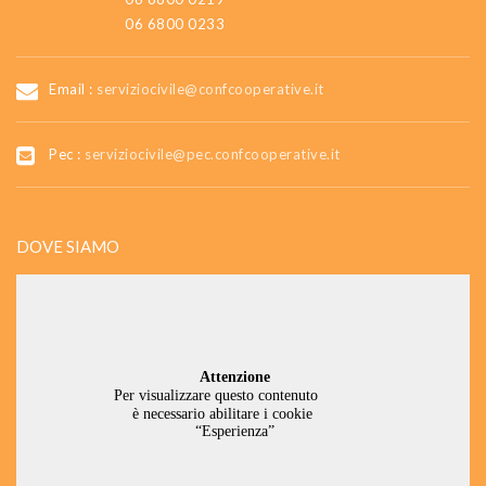
06 6800 0233
Email :
serviziocivile@confcooperative.it
Pec :
serviziocivile@pec.confcooperative.it
DOVE SIAMO