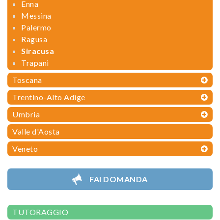
Enna
Messina
Palermo
Ragusa
Siracusa
Trapani
Toscana
Trentino-Alto Adige
Umbria
Valle d'Aosta
Veneto
FAI DOMANDA
TUTORAGGIO