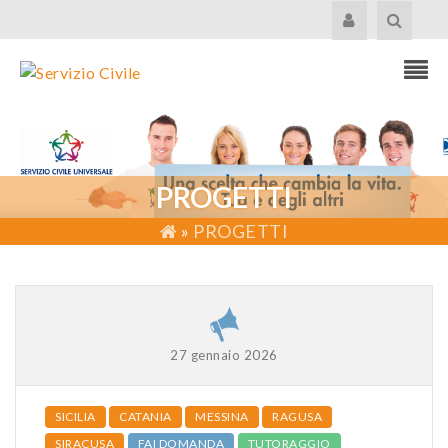
PROGETTI
»
PROGETTI
27 gennaio 2026
SICILIA
CATANIA
MESSINA
RAGUSA
SIRACUSA
FAI DOMANDA
TUTORAGGIO