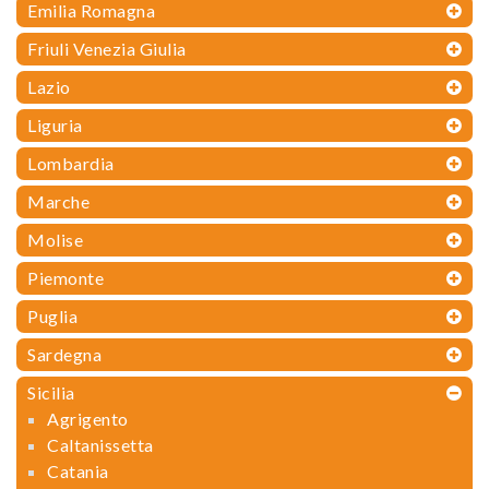
Emilia Romagna
Friuli Venezia Giulia
Lazio
Liguria
Lombardia
Marche
Molise
Piemonte
Puglia
Sardegna
Sicilia
Agrigento
Caltanissetta
Catania