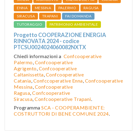
ENNA
MESSINA
PALERMO
RAGUSA
SIRACUSA
TRAPANI
FAI DOMANDA
TUTORAGGIO
PATRIMONIO AMBIENTALE
Progetto COOPERAZIONE ENERGIA
RINNOVATA 2024 - codice
PTCSU0024024060082NXTX
Chiedi informazioni a
Confcooperative
Palermo
,
Confcooperative
Agrigento
,
Confcooperative
Caltanissetta
,
Confcooperative
Catania
,
Confccoperative Enna
,
Confcooperative
Messina
,
Confcooperative
Ragusa
,
Confcooperative
Siracusa
,
Confcooperative Trapani
.
Programma
SCA - COOPERAMBIENTE:
COSTRUTTORI DI BENE COMUNE 2024
.