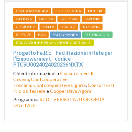
EMILIA ROMAGNA
FORLÌ-CESENA
LIGURIA
GENOVA
IMPERIA
LA SPEZIA
SAVONA
PIEMONTE
BIELLA
TORINO
TOSCANA
FIRENZE
PISA
FAI DOMANDA
TUTORAGGIO
EDUCAZIONE E PROMOZIONE CULTURALE
Progetto Fa.R.E – Facilitazione in Rete per
l’Empowerment - codice
PTCSU0024024020236NXTX
Chiedi informazioni a
Consorzio Forlì-
Cesena
,
Confcooperative
Toscana
,
Confcooperative Liguria
,
Consorzio Il
Filo da Tessere
e
Cooperativa Agorà
Programma
SCD - VERSO L’AUTONOMIA
DIGITALE