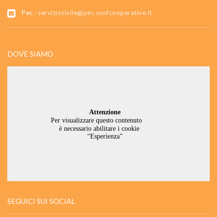
Pec :
serviziocivile@pec.confcooperative.it
DOVE SIAMO
SEGUICI SUI SOCIAL