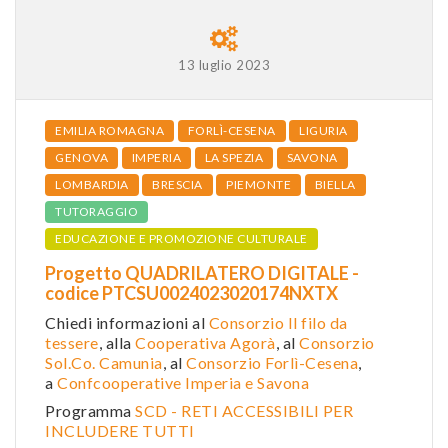
13 luglio 2023
EMILIA ROMAGNA
FORLÌ-CESENA
LIGURIA
GENOVA
IMPERIA
LA SPEZIA
SAVONA
LOMBARDIA
BRESCIA
PIEMONTE
BIELLA
TUTORAGGIO
EDUCAZIONE E PROMOZIONE CULTURALE
Progetto QUADRILATERO DIGITALE -
codice PTCSU0024023020174NXTX
Chiedi informazioni al
Consorzio Il filo da
tessere
, alla
Cooperativa Agorà
, al
Consorzio
Sol.Co. Camunia
, al
Consorzio Forlì-Cesena
,
a
Confcooperative Imperia e Savona
Programma
SCD - RETI ACCESSIBILI PER
INCLUDERE TUTTI