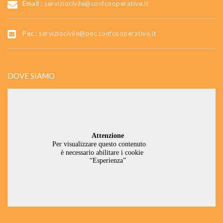
Email :
serviziocivile@confcooperative.it
Pec :
serviziocivile@pec.confcooperative.it
DOVE SIAMO