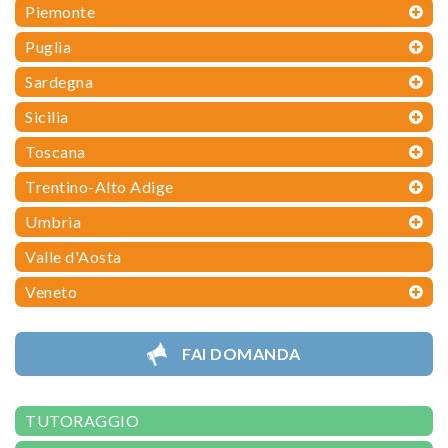
Piemonte
Puglia
Sardegna
Sicilia
Toscana
Trentino-Alto Adige
Umbria
Valle d'Aosta
Veneto
FAI DOMANDA
TUTORAGGIO