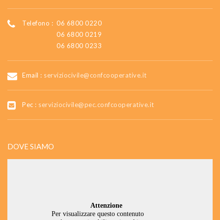
Telefono :
06 6800 0220
06 6800 0219
06 6800 0233
Email :
serviziocivile@confcooperative.it
Pec :
serviziocivile@pec.confcooperative.it
DOVE SIAMO