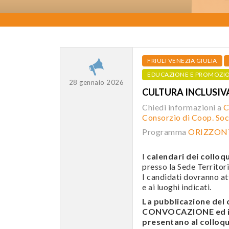
FRIULI VENEZIA GIULIA
EDUCAZIONE E PROMOZI
28 gennaio 2026
CULTURA INCLUSIVA
Chiedi informazioni a
C
Consorzio di Coop. Soci
Programma
ORIZZONT
I
calendari dei colloqu
presso la Sede Territori
I candidati dovranno att
e ai luoghi indicati.
La pubblicazione de
CONVOCAZIONE ed i c
presentano al colloqui