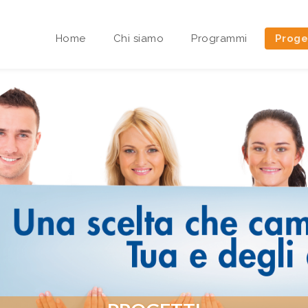
Home
Chi siamo
Programmi
Proge
Area riservata Sedi Territoriali