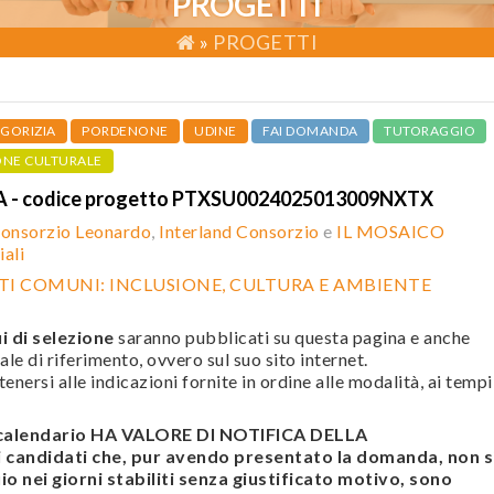
PROGETTI
»
PROGETTI
GORIZIA
PORDENONE
UDINE
FAI DOMANDA
TUTORAGGIO
ONE CULTURALE
 - codice progetto PTXSU0024025013009NXTX
onsorzio Leonardo
,
Interland Consorzio
e
IL MOSAICO
ali
I COMUNI: INCLUSIONE, CULTURA E AMBIENTE
i di selezione
saranno pubblicati su questa pagina e anche
ale di riferimento, ovvero sul suo sito internet.
enersi alle indicazioni fornite in ordine alle modalità, ai tempi
l calendario HA VALORE DI NOTIFICA DELLA
andidati che, pur avendo presentato la domanda, non s
o nei giorni stabiliti senza giustificato motivo, sono