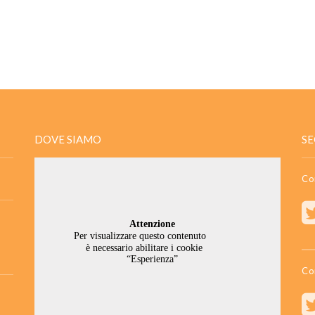
DOVE SIAMO
SE
Co
Co