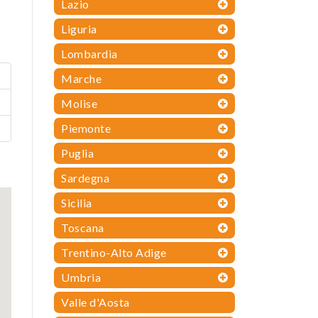
Lazio
Liguria
Lombardia
Marche
Molise
Piemonte
Puglia
Sardegna
Sicilia
Toscana
Trentino-Alto Adige
Umbria
Valle d'Aosta