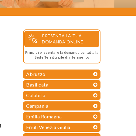
PRESENTA LA TUA
DOMANDA ONLINE
Prima di presentare la domanda contatta la
Sede Territoriale di riferimento
Abruzzo
Basilicata
Calabria
Campania
Emilia Romagna
i
Friuli Venezia Giulia