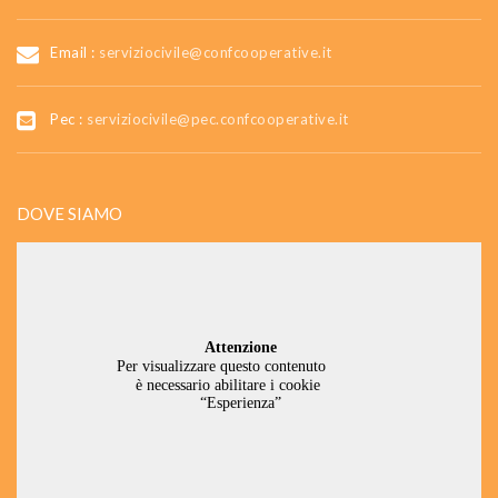
Email :
serviziocivile@confcooperative.it
Pec :
serviziocivile@pec.confcooperative.it
DOVE SIAMO