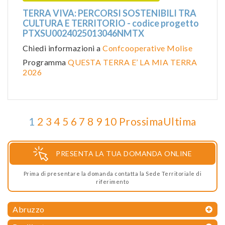
TERRA VIVA: PERCORSI SOSTENIBILI TRA
CULTURA E TERRITORIO - codice progetto
PTXSU0024025013046NMTX
Chiedi informazioni a
Confcooperative Molise
Programma
QUESTA TERRA E’ LA MIA TERRA
2026
1
2
3
4
5
6
7
8
9
10
Prossima
Ultima
PRESENTA LA TUA DOMANDA ONLINE
Prima di presentare la domanda contatta la Sede Territoriale di
riferimento
Abruzzo