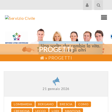
PROGETTI
»
PROGETTI
21 gennaio 2026
LOMBARDIA
BERGAMO
BRESCIA
COMO
CREMONA
LECCO
LODI
MANTOVA