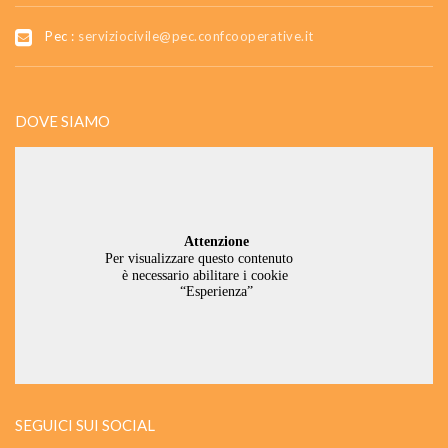
Pec :
serviziocivile@pec.confcooperative.it
DOVE SIAMO
SEGUICI SUI SOCIAL