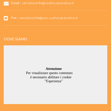
Email :
serviziocivile@confcooperative.it
Pec :
serviziocivile@pec.confcooperative.it
DOVE SIAMO