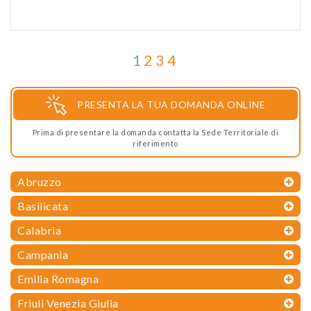
1
2
3
4
PRESENTA LA TUA DOMANDA ONLINE
Prima di presentare la domanda contatta la Sede Territoriale di
riferimento
Abruzzo
Basilicata
Calabria
Campania
Emilia Romagna
Friuli Venezia Giulia