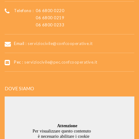
Telefono :
06 6800 0220
06 6800 0219
06 6800 0233
Email :
serviziocivile@confcooperative.it
Pec :
serviziocivile@pec.confcooperative.it
DOVE SIAMO