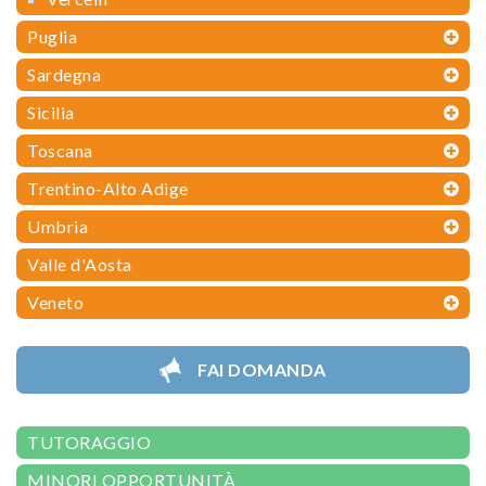
Puglia
Sardegna
Sicilia
Toscana
Trentino-Alto Adige
Umbria
Valle d'Aosta
Veneto
FAI DOMANDA
TUTORAGGIO
MINORI OPPORTUNITÀ