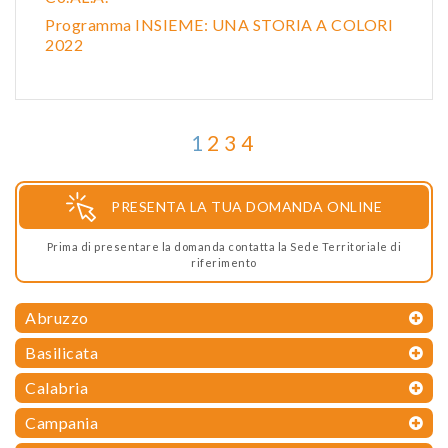
Programma INSIEME: UNA STORIA A COLORI
2022
1
2
3
4
PRESENTA LA TUA DOMANDA ONLINE
Prima di presentare la domanda contatta la Sede Territoriale di
riferimento
Abruzzo
Basilicata
Calabria
Campania