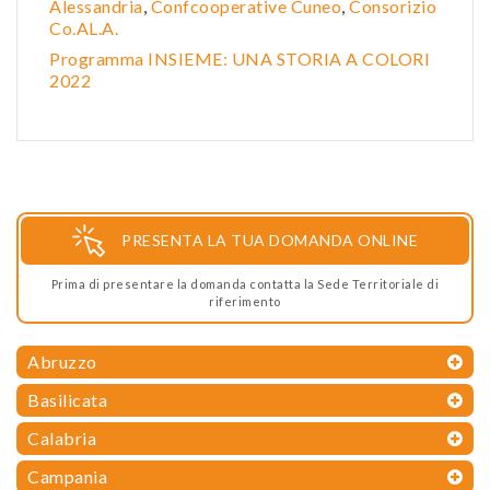
Alessandria
,
Confcooperative Cuneo
,
Consorizio
Co.AL.A.
Programma INSIEME: UNA STORIA A COLORI
2022
PRESENTA LA TUA DOMANDA ONLINE
Prima di presentare la domanda contatta la Sede Territoriale di
riferimento
Abruzzo
Basilicata
Calabria
Campania