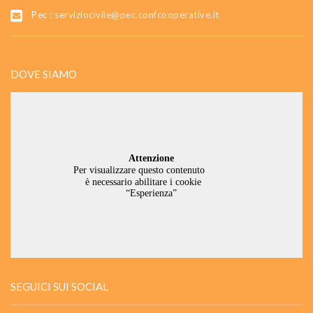
Pec :
serviziocivile@pec.confcooperative.it
DOVE SIAMO
SEGUICI SUI SOCIAL