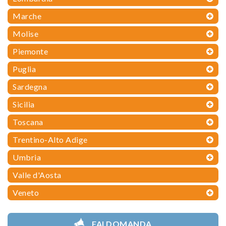
Marche
Molise
Piemonte
Puglia
Sardegna
Sicilia
Toscana
Trentino-Alto Adige
Umbria
Valle d'Aosta
Veneto
FAI DOMANDA