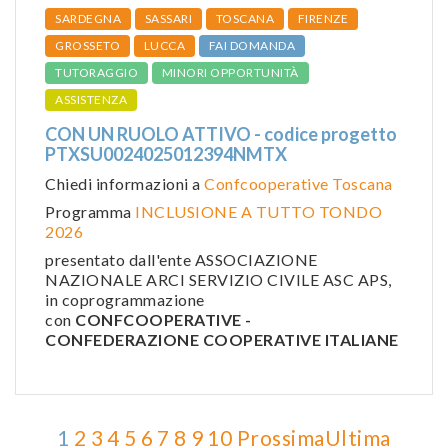
SARDEGNA
SASSARI
TOSCANA
FIRENZE
GROSSETO
LUCCA
FAI DOMANDA
TUTORAGGIO
MINORI OPPORTUNITÀ
ASSISTENZA
CON UN RUOLO ATTIVO - codice progetto
PTXSU0024025012394NMTX
Chiedi informazioni a
Confcooperative Toscana
Programma
INCLUSIONE A TUTTO TONDO
2026
presentato dall'ente ASSOCIAZIONE
NAZIONALE ARCI SERVIZIO CIVILE ASC APS,
in coprogrammazione
con
CONFCOOPERATIVE -
CONFEDERAZIONE COOPERATIVE ITALIANE
1
2
3
4
5
6
7
8
9
10
Prossima
Ultima