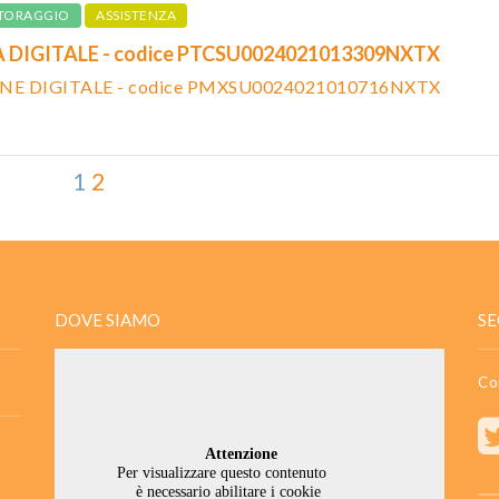
TORAGGIO
ASSISTENZA
À DIGITALE - codice PTCSU0024021013309NXTX
NE DIGITALE - codice PMXSU0024021010716NXTX
1
2
DOVE SIAMO
SE
Co