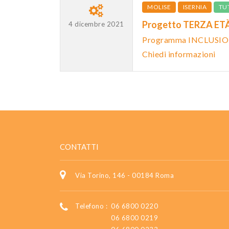
MOLISE
ISERNIA
TU
Progetto TERZA ET
4 dicembre 2021
Programma INCLUSIO
Chiedi informazioni
CONTATTI
Via Torino, 146 - 00184 Roma
Telefono :
06 6800 0220
06 6800 0219