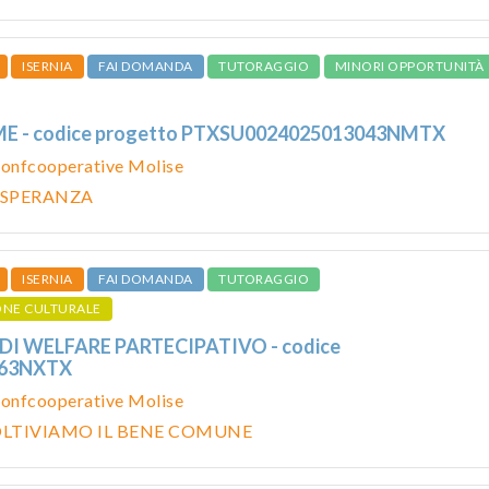
ISERNIA
FAI DOMANDA
TUTORAGGIO
MINORI OPPORTUNITÀ
 - codice progetto PTXSU0024025013043NMTX
onfcooperative Molise
 SPERANZA
ISERNIA
FAI DOMANDA
TUTORAGGIO
ONE CULTURALE
 DI WELFARE PARTECIPATIVO - codice
063NXTX
onfcooperative Molise
OLTIVIAMO IL BENE COMUNE