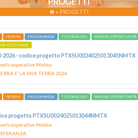
PROGETTI
»
PROGETTI
ISERNIA
FAI DOMANDA
TUTORAGGIO
MINORI OPPORTUNITÀ
ONE CULTURALE
026 - codice progetto PTXSU0024025013045NMTX
onfcooperative Molise
ERRA E’ LA MIA TERRA 2026
ISERNIA
FAI DOMANDA
TUTORAGGIO
MINORI OPPORTUNITÀ
dice progetto PTXSU0024025013044NMTX
onfcooperative Molise
 SPERANZA