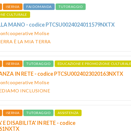
ISERNIA
FAI DOMANDA
TUTORAGGIO
ONE CULTURALE
LLA MANO - codice PTCSU0024024011579NXTX
onfcooperative Molise
ERRA È LA MIA TERRA
ISERNIA
TUTORAGGIO
EDUCAZIONE E PROMOZIONE CULTURAL
ANZA IN RETE - codice PTCSU0024023020163NXTX
onfcooperative Molise
IEDIAMO INCLUSIONE
ISERNIA
TUTORAGGIO
ASSISTENZA
 E DISABILITA' IN RETE - codice
161NXTX