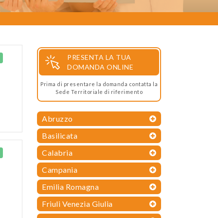
PRESENTA LA TUA
DOMANDA ONLINE
Prima di presentare la domanda contatta la
Sede Territoriale di riferimento
Abruzzo
Basilicata
Calabria
Campania
Emilia Romagna
Friuli Venezia Giulia