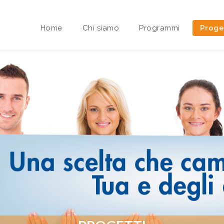
Home
Chi siamo
Programmi
Proge
Area riservata Sedi Territoriali