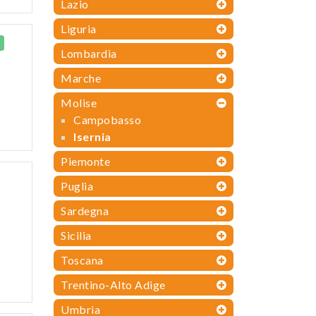
Lazio
Liguria
Lombardia
Marche
Molise
Campobasso
Isernia
Piemonte
Puglia
Sardegna
Sicilia
Toscana
Trentino-Alto Adige
Umbria