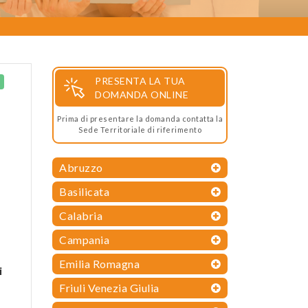
PRESENTA LA TUA
DOMANDA ONLINE
Prima di presentare la domanda contatta la
Sede Territoriale di riferimento
Abruzzo
Basilicata
Calabria
Campania
Emilia Romagna
i
Friuli Venezia Giulia