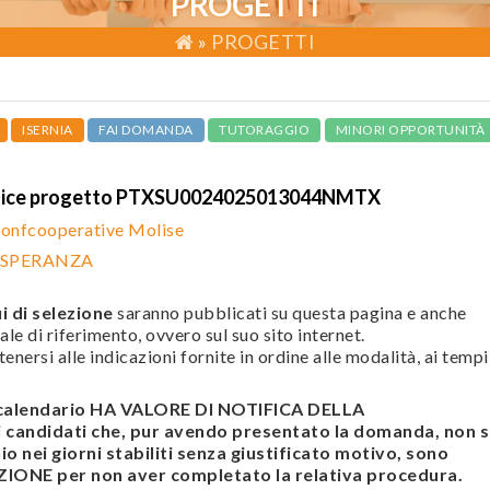
PROGETTI
»
PROGETTI
ISERNIA
FAI DOMANDA
TUTORAGGIO
MINORI OPPORTUNITÀ
dice progetto PTXSU0024025013044NMTX
onfcooperative Molise
 SPERANZA
i di selezione
saranno pubblicati su questa pagina e anche
ale di riferimento, ovvero sul suo sito internet.
enersi alle indicazioni fornite in ordine alle modalità, ai tempi
l calendario HA VALORE DI NOTIFICA DELLA
andidati che, pur avendo presentato la domanda, non s
o nei giorni stabiliti senza giustificato motivo, sono
ONE per non aver completato la relativa procedura.