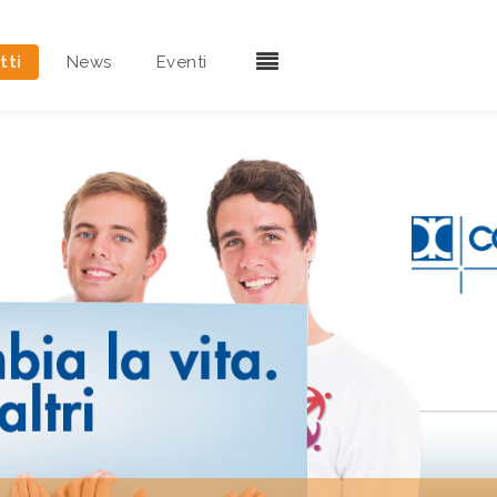
tti
News
Eventi