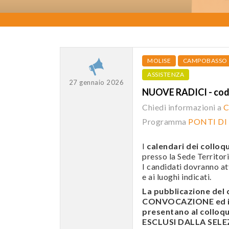
MOLISE
CAMPOBASSO
ASSISTENZA
27 gennaio 2026
NUOVE RADICI - co
Chiedi informazioni a
C
Programma
PONTI DI
I
calendari dei colloqu
presso la Sede Territori
I candidati dovranno att
e ai luoghi indicati.
La pubblicazione de
CONVOCAZIONE ed i c
presentano al colloqui
ESCLUSI DALLA SELEZI