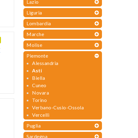
Lazio
Liguria
Lombardia
Marche
Molise
X
Piemonte
Alessandria
Asti
Biella
Cuneo
Novara
Torino
Verbano-Cusio-Ossola
Vercelli
Puglia
Sardegna