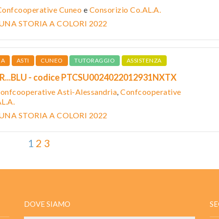
Confcooperative Cuneo
e
Consorizio Co.AL.A.
 UNA STORIA A COLORI 2022
IA
ASTI
CUNEO
TUTORAGGIO
ASSISTENZA
ER...BLU - codice PTCSU0024022012931NXTX
onfcooperative Asti-Alessandria
,
Confcooperative
L.A.
 UNA STORIA A COLORI 2022
1
2
3
DOVE SIAMO
SE