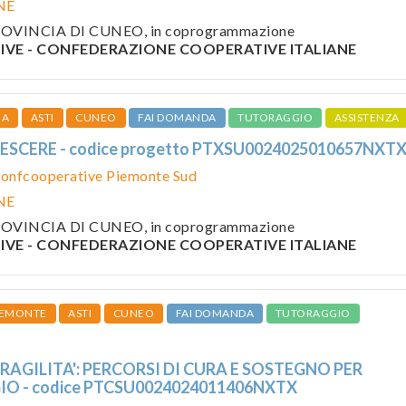
NE
 PROVINCIA DI CUNEO, in coprogrammazione
VE - CONFEDERAZIONE COOPERATIVE ITALIANE
IA
ASTI
CUNEO
FAI DOMANDA
TUTORAGGIO
ASSISTENZA
RESCERE - codice progetto PTXSU0024025010657NXT
onfcooperative Piemonte Sud
NE
 PROVINCIA DI CUNEO, in coprogrammazione
VE - CONFEDERAZIONE COOPERATIVE ITALIANE
IEMONTE
ASTI
CUNEO
FAI DOMANDA
TUTORAGGIO
FRAGILITA': PERCORSI DI CURA E SOSTEGNO PER
GIO - codice PTCSU0024024011406NXTX