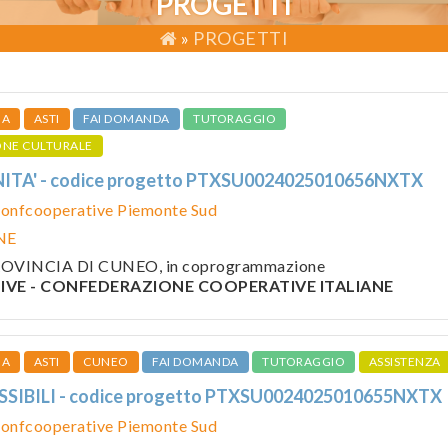
PROGETTI
»
PROGETTI
IA
ASTI
FAI DOMANDA
TUTORAGGIO
ONE CULTURALE
ITA' - codice progetto PTXSU0024025010656NXTX
onfcooperative Piemonte Sud
NE
 PROVINCIA DI CUNEO, in coprogrammazione
VE - CONFEDERAZIONE COOPERATIVE ITALIANE
IA
ASTI
CUNEO
FAI DOMANDA
TUTORAGGIO
ASSISTENZA
SIBILI - codice progetto PTXSU0024025010655NXTX
onfcooperative Piemonte Sud