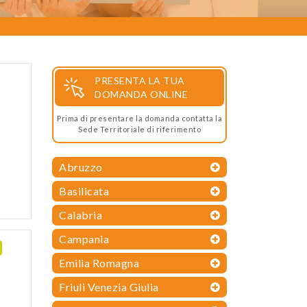
PRESENTA LA TUA
DOMANDA ONLINE
Prima di presentare la domanda contatta la
Sede Territoriale di riferimento
Abruzzo
Basilicata
Calabria
Campania
Emilia Romagna
Friuli Venezia Giulia