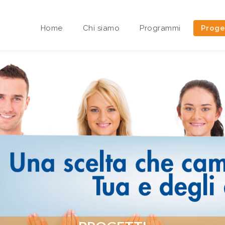
Home
Chi siamo
Programmi
Proge
Area riservata Sedi Territoriali