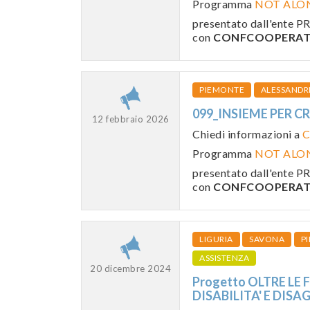
Programma
NOT ALO
presentato dall'ente
con
CONFCOOPERATI
PIEMONTE
ALESSANDR
099_INSIEME PER C
12 febbraio 2026
Chiedi informazioni a
C
Programma
NOT ALO
presentato dall'ente
con
CONFCOOPERATI
LIGURIA
SAVONA
P
ASSISTENZA
20 dicembre 2024
Progetto OLTRE LE 
DISABILITA' E DISA