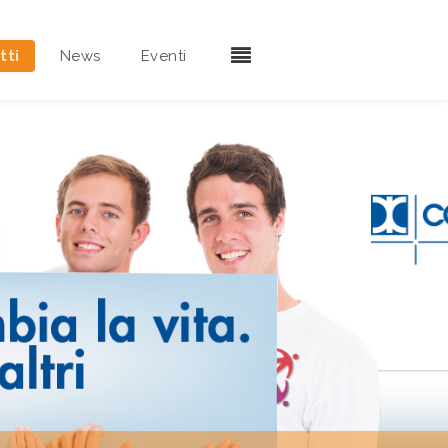
tti
News
Eventi