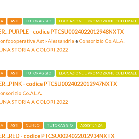
IA
ASTI
TUTORAGGIO
EDUCAZIONE E PROMOZIONE CULTURALE
ER...PURPLE - codice PTCSU0024022012948NXTX
onfcooperative Asti-Alessandria
e
Consorizio Co.AL.A.
 UNA STORIA A COLORI 2022
IA
ASTI
TUTORAGGIO
EDUCAZIONE E PROMOZIONE CULTURALE
ER...PINK - codice PTCSU0024022012947NXTX
onsorizio Co.AL.A.
 UNA STORIA A COLORI 2022
IA
ASTI
CUNEO
TUTORAGGIO
ASSISTENZA
ER...RED - codice PTCSU0024022012934NXTX