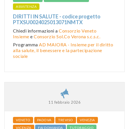
ASSISTENZA
DIRITTI IN SALUTE - codice progetto
PTXSU0024025013071NMTX
Chiedi informazioni a
Consorzio Veneto
Insieme
e
Consorzio Sol.Co Verona s.c.s.c.
Programma
AD MAIORA - Insieme per il diritto
alla salute, il benessere e la partecipazione
sociale
11 febbraio 2026
VENETO
PADOVA
TREVISO
VENEZIA
VICENZA
FAI DOMANDA
TUTORAGGIO