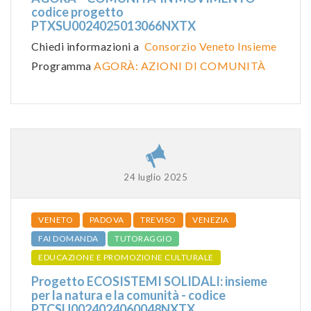
codice progetto
PTXSU0024025013066NXTX
Chiedi informazioni a
Consorzio Veneto Insieme
Programma
AGORÀ: AZIONI DI COMUNITÀ
24 luglio 2025
VENETO
PADOVA
TREVISO
VENEZIA
FAI DOMANDA
TUTORAGGIO
EDUCAZIONE E PROMOZIONE CULTURALE
Progetto ECOSISTEMI SOLIDALI: insieme
per la natura e la comunità - codice
PTCSU0024024060048NXTX