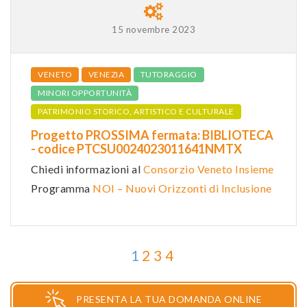
15 novembre 2023
VENETO
VENEZIA
TUTORAGGIO
MINORI OPPORTUNITÀ
PATRIMONIO STORICO, ARTISTICO E CULTURALE
Progetto PROSSIMA fermata: BIBLIOTECA
- codice PTCSU0024023011641NMTX
Chiedi informazioni al
Consorzio Veneto Insieme
Programma
NOI – Nuovi Orizzonti di Inclusione
1
2
3
4
PRESENTA LA TUA DOMANDA ONLINE