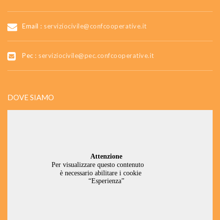
Email :
serviziocivile@confcooperative.it
Pec :
serviziocivile@pec.confcooperative.it
DOVE SIAMO