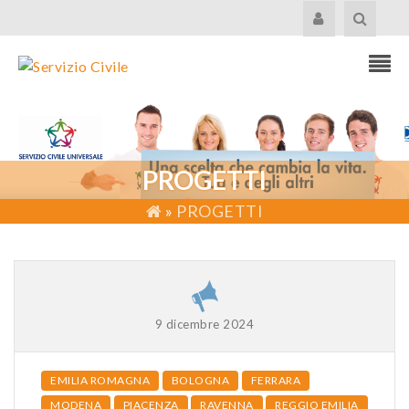
PROGETTI
»
PROGETTI
9 dicembre 2024
EMILIA ROMAGNA
BOLOGNA
FERRARA
MODENA
PIACENZA
RAVENNA
REGGIO EMILIA