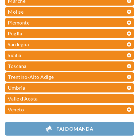
Marche
Molise
Piemonte
Puglia
Sardegna
Sicilia
Toscana
Trentino-Alto Adige
Umbria
Valle d'Aosta
Veneto
FAI DOMANDA