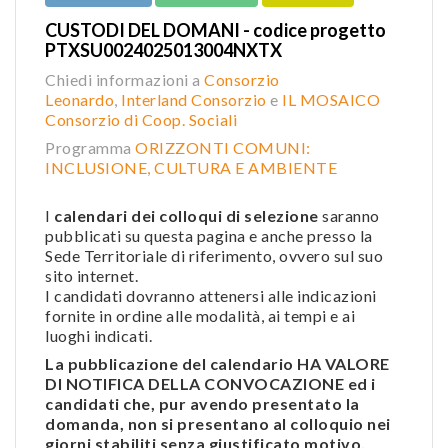
CUSTODI DEL DOMANI - codice progetto
PTXSU0024025013004NXTX
Chiedi informazioni a
Consorzio
Leonardo
,
Interland Consorzio
e
IL MOSAICO
Consorzio di Coop. Sociali
Programma
ORIZZONTI COMUNI:
INCLUSIONE, CULTURA E AMBIENTE
I
calendari dei colloqui di selezione
saranno
pubblicati su questa pagina e anche presso la
Sede Territoriale di riferimento, ovvero sul suo
sito internet.
I candidati dovranno attenersi alle indicazioni
fornite in ordine alle modalità, ai tempi e ai
luoghi indicati.
La pubblicazione del calendario HA VALORE
DI NOTIFICA DELLA CONVOCAZIONE ed i
candidati che, pur avendo presentato la
domanda, non si presentano al colloquio nei
giorni stabiliti senza giustificato motivo,