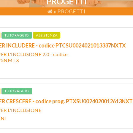
PROGETTI
»
PROGETTI
TUTORAGGIO
ASSISTENZA
PER INCLUDERE - codice PTCSU0024021013337NXTX
R L'INCLUSIONE 2.0 - codice
725NMTX
TUTORAGGIO
ER CRESCERE - codice prog. PTXSU0024020012613NX
PER L'INCLUSIONE
ONI