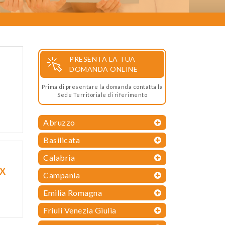
PRESENTA LA TUA
DOMANDA ONLINE
Prima di presentare la domanda contatta la
Sede Territoriale di riferimento
Abruzzo
Basilicata
Calabria
TX
Campania
Emilia Romagna
Friuli Venezia Giulia