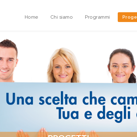
Home
Chi siamo
Programmi
Proge
Area riservata Sedi Territoriali