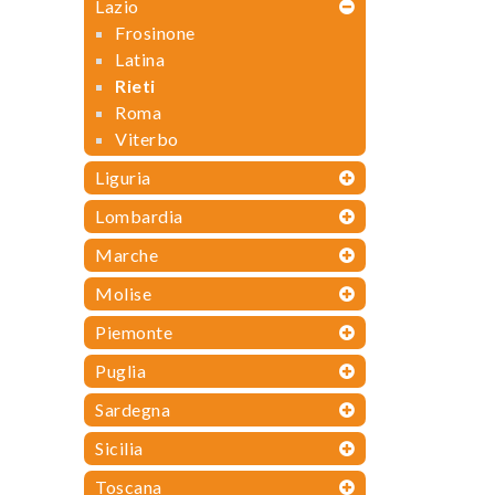
Lazio
Frosinone
Latina
Rieti
Roma
Viterbo
Liguria
Lombardia
Marche
Molise
Piemonte
Puglia
Sardegna
Sicilia
Toscana