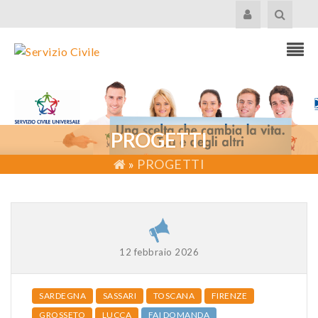
PROGETTI
»
PROGETTI
12 febbraio 2026
SARDEGNA
SASSARI
TOSCANA
FIRENZE
GROSSETO
LUCCA
FAI DOMANDA