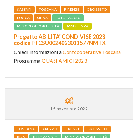
SASSARI
TOSCANA
FIRENZE
GROSSETO
LUCCA
SIENA
TUTORAGGIO
MINORI OPPORTUNITÀ
ASSISTENZA
Progetto ABILITA’ CONDIVISE 2023 -
codice PTCSU0024023011577NMTX
Chiedi informazioni a
Confcooperative Toscana
Programma
QUASI AMICI 2023
15 novembre 2022
TOSCANA
AREZZO
FIRENZE
GROSSETO
PISA
TUTORAGGIO
MINORI OPPORTUNITÀ