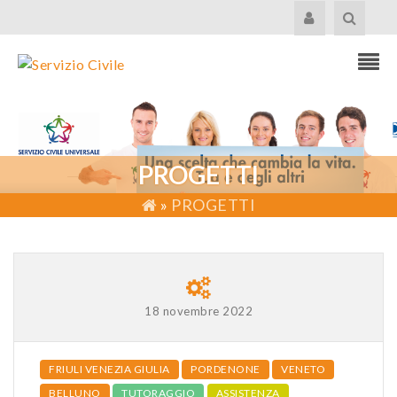
PROGETTI
»
PROGETTI
18 novembre 2022
FRIULI VENEZIA GIULIA
PORDENONE
VENETO
BELLUNO
TUTORAGGIO
ASSISTENZA