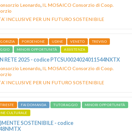
onsorzio Leonardo
,
IL MOSAICO Consorzio di Coop.
sorzio
’ INCLUSIVE PER UN FUTURO SOSTENIBILE
GORIZIA
PORDENONE
UDINE
VENETO
TREVISO
GGIO
MINORI OPPORTUNITÀ
ASSISTENZA
IN RETE 2025 - codice PTCSU0024024011544NXTX
onsorzio Leonardo
,
IL MOSAICO Consorzio di Coop.
sorzio
’ INCLUSIVE PER UN FUTURO SOSTENIBILE
TRIESTE
FAI DOMANDA
TUTORAGGIO
MINORI OPPORTUNITÀ
ONE CULTURALE
)MENTE SOSTENIBILE - codice
548NMTX