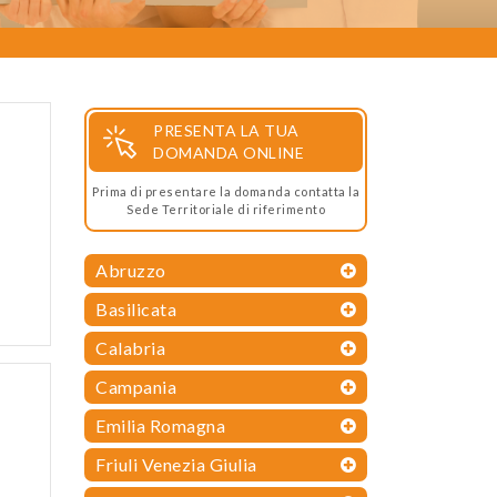
PRESENTA LA TUA
DOMANDA ONLINE
Prima di presentare la domanda contatta la
Sede Territoriale di riferimento
Abruzzo
Basilicata
Calabria
Campania
Emilia Romagna
Friuli Venezia Giulia