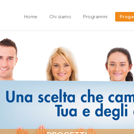
Home
Chi siamo
Programmi
Proge
Area riservata Sedi Territoriali