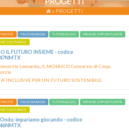
PROGETTI
»
PROGETTI
TRIESTE
FAI DOMANDA
TUTORAGGIO
MINORI OPPORTUNITÀ
ONE CULTURALE
 IL FUTURO INSIEME - codice
547NMTX
onsorzio Leonardo
,
IL MOSAICO Consorzio di Coop.
sorzio
’ INCLUSIVE PER UN FUTURO SOSTENIBILE
TRIESTE
FAI DOMANDA
TUTORAGGIO
MINORI OPPORTUNITÀ
ONE CULTURALE
ndo: impariamo giocando - codice
546NMTX