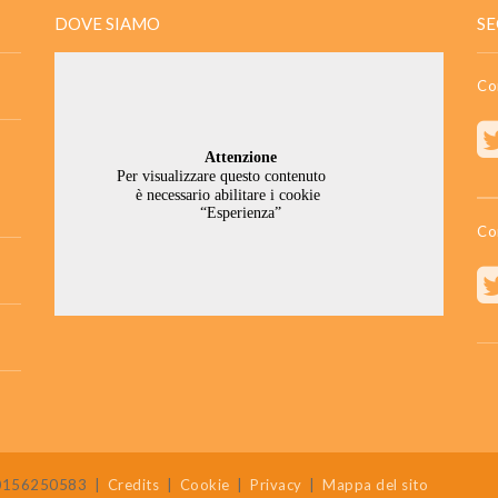
DOVE SIAMO
SE
Co
Co
 80156250583
|
Credits
|
Cookie
|
Privacy
|
Mappa del sito