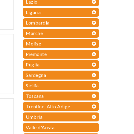
Lazio
Liguria
Lombardia
Marche
Molise
Piemonte
Puglia
Sardegna
Sicilia
Toscana
Trentino-Alto Adige
Umbria
Valle d'Aosta