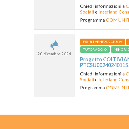
Chiedi informazioni a
C
Sociali
e
Interland Con
Programma
COMUNITA
FRIULI VENEZIA GIULIA
TUTORAGGIO
MINORI 
20 dicembre 2024
Progetto COLTIVIAM
PTCSU0024024011
Chiedi informazioni a
C
Sociali
e
Interland Con
Programma
COMUNITA