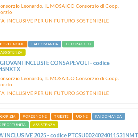
onsorzio Leonardo
,
IL MOSAICO Consorzio di Coop.
sorzio
’ INCLUSIVE PER UN FUTURO SOSTENIBILE
PORDENONE
FAI DOMANDA
TUTORAGGIO
ASSISTENZA
GIOVANI INCLUSI E CONSAPEVOLI - codice
545NXTX
onsorzio Leonardo
,
IL MOSAICO Consorzio di Coop.
sorzio
’ INCLUSIVE PER UN FUTURO SOSTENIBILE
GORIZIA
PORDENONE
TRIESTE
UDINE
FAI DOMANDA
OPPORTUNITÀ
ASSISTENZA
' INCLUSIVE 2025 - codice PTCSU0024024011531NM