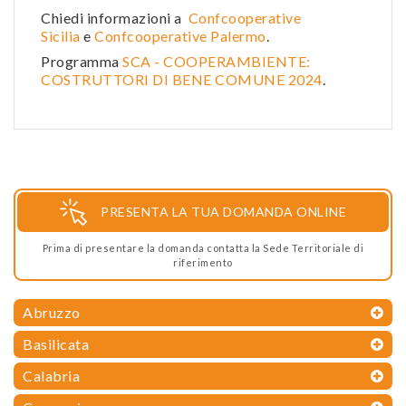
Chiedi informazioni a
Confcooperative
Sicilia
e
Confcooperative Palermo
.
Programma
SCA - COOPERAMBIENTE:
COSTRUTTORI DI BENE COMUNE 2024
.
PRESENTA LA TUA DOMANDA ONLINE
Prima di presentare la domanda contatta la Sede Territoriale di
riferimento
Abruzzo
Basilicata
Calabria