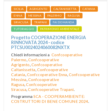
SICILIA
AGRIGENTO
CALTANISSETTA
CATANIA
ENNA
MESSINA
PALERMO
RAGUSA
SIRACUSA
TRAPANI
FAI DOMANDA
TUTORAGGIO
PATRIMONIO AMBIENTALE
Progetto COOPERAZIONE ENERGIA
RINNOVATA 2024 - codice
PTCSU0024024060082NXTX
Chiedi informazioni a
Confcooperative
Palermo
,
Confcooperative
Agrigento
,
Confcooperative
Caltanissetta
,
Confcooperative
Catania
,
Confccoperative Enna
,
Confcooperative
Messina
,
Confcooperative
Ragusa
,
Confcooperative
Siracusa
,
Confcooperative Trapani
.
Programma
SCA - COOPERAMBIENTE:
COSTRUTTORI DI BENE COMUNE 2024
.