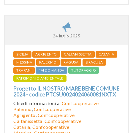
24 luglio 2025
SICILIA
AGRIGENTO
CALTANISSETTA
CATANIA
MESSINA
PALERMO
RAGUSA
SIRACUSA
TRAPANI
FAI DOMANDA
TUTORAGGIO
PATRIMONIO AMBIENTALE
Progetto IL NOSTRO MARE BENE COMUNE
2024 - codice PTCSU0024024060081NXTX
Chiedi informazioni a
Confcooperative
Palermo
,
Confcooperative
Agrigento
,
Confcooperative
Caltanissetta
,
Confcooperative
Catania
,
Confcooperative
Messina
,
Confcooperative