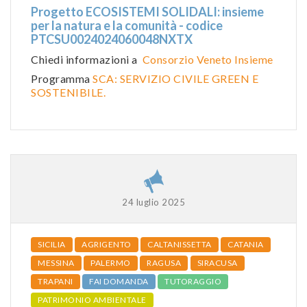
Progetto ECOSISTEMI SOLIDALI: insieme
per la natura e la comunità - codice
PTCSU0024024060048NXTX
Chiedi informazioni a
Consorzio Veneto Insieme
Programma
SCA: SERVIZIO CIVILE GREEN E
SOSTENIBILE.
24 luglio 2025
SICILIA
AGRIGENTO
CALTANISSETTA
CATANIA
MESSINA
PALERMO
RAGUSA
SIRACUSA
TRAPANI
FAI DOMANDA
TUTORAGGIO
PATRIMONIO AMBIENTALE