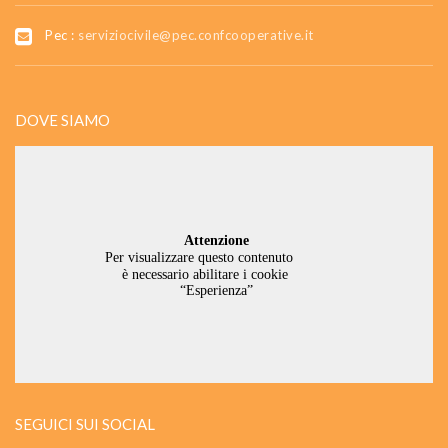
Pec :
serviziocivile@pec.confcooperative.it
DOVE SIAMO
SEGUICI SUI SOCIAL